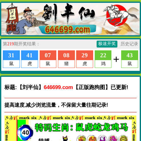
标题:【刘半仙】
646699.com
【正版跑狗图】已更新!
提高速度,减少浏览流量，不保留大量往期记录!