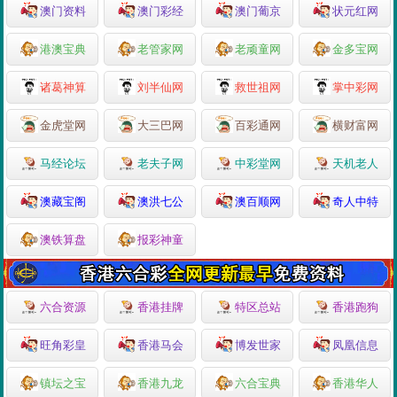
澳门资料
澳门彩经
澳门葡京
状元红网
港澳宝典
老管家网
老顽童网
金多宝网
诸葛神算
刘半仙网
救世祖网
掌中彩网
金虎堂网
大三巴网
百彩通网
横财富网
马经论坛
老夫子网
中彩堂网
天机老人
澳藏宝阁
澳洪七公
澳百顺网
奇人中特
澳铁算盘
报彩神童
六合资源
香港挂牌
特区总站
香港跑狗
旺角彩皇
香港马会
博发世家
凤凰信息
镇坛之宝
香港九龙
六合宝典
香港华人