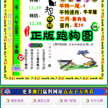
澳彩资源
澳彩之家
澳门彩客
王中王网