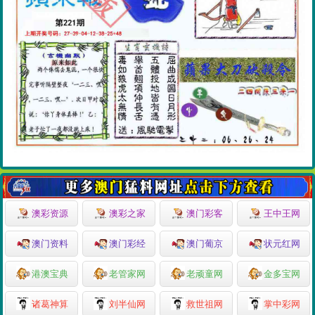
澳彩资源
澳彩之家
澳门彩客
王中王网
澳门资料
澳门彩经
澳门葡京
状元红网
港澳宝典
老管家网
老顽童网
金多宝网
诸葛神算
刘半仙网
救世祖网
掌中彩网