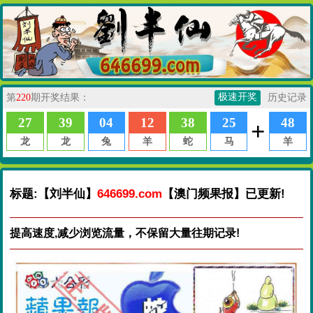
标题:【刘半仙】
646699.com
【澳门频果报】已更新!
提高速度,减少浏览流量，不保留大量往期记录!