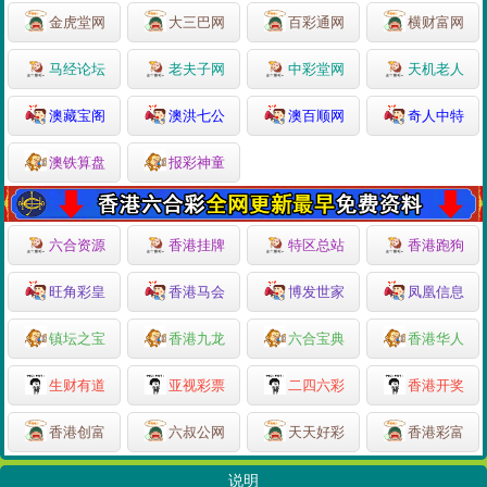
金虎堂网
大三巴网
百彩通网
横财富网
马经论坛
老夫子网
中彩堂网
天机老人
澳藏宝阁
澳洪七公
澳百顺网
奇人中特
澳铁算盘
报彩神童
六合资源
香港挂牌
特区总站
香港跑狗
旺角彩皇
香港马会
博发世家
凤凰信息
镇坛之宝
香港九龙
六合宝典
香港华人
生财有道
亚视彩票
二四六彩
香港开奖
香港创富
六叔公网
天天好彩
香港彩富
说明