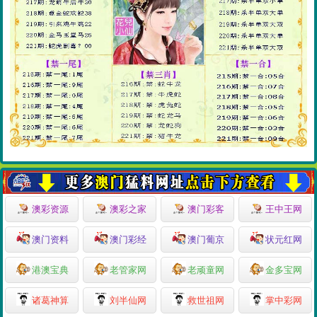
澳彩资源
澳彩之家
澳门彩客
王中王网
澳门资料
澳门彩经
澳门葡京
状元红网
港澳宝典
老管家网
老顽童网
金多宝网
诸葛神算
刘半仙网
救世祖网
掌中彩网