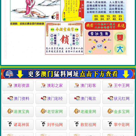
澳彩资源
澳彩之家
澳门彩客
王中王网
澳门资料
澳门彩经
澳门葡京
状元红网
港澳宝典
老管家网
老顽童网
金多宝网
诸葛神算
刘半仙网
救世祖网
掌中彩网