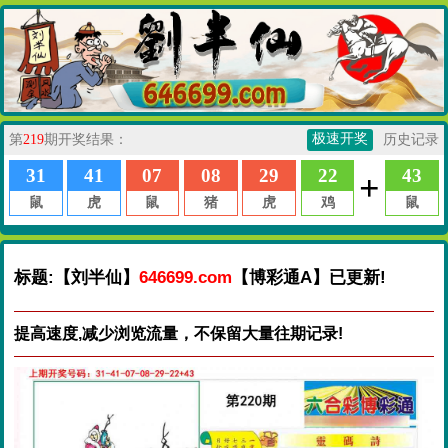
标题:【刘半仙】
646699.com
【博彩通A】已更新!
提高速度,减少浏览流量，不保留大量往期记录!