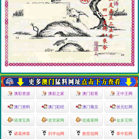
澳彩资源
澳彩之家
澳门彩客
王中王网
澳门资料
澳门彩经
澳门葡京
状元红网
港澳宝典
老管家网
老顽童网
金多宝网
诸葛神算
刘半仙网
救世祖网
掌中彩网