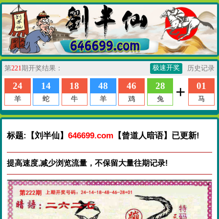
标题:【刘半仙】
646699.com
【曾道人暗语】已更新!
提高速度,减少浏览流量，不保留大量往期记录!