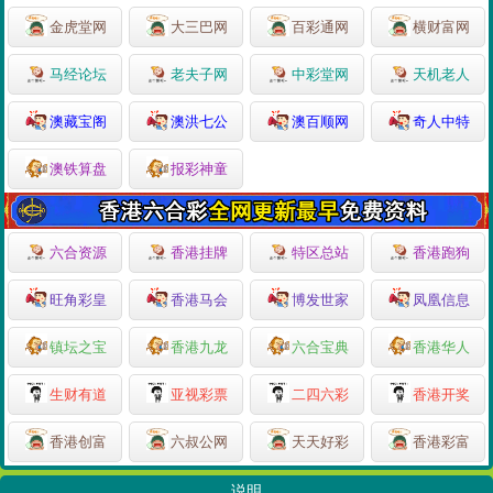
金虎堂网
大三巴网
百彩通网
横财富网
马经论坛
老夫子网
中彩堂网
天机老人
澳藏宝阁
澳洪七公
澳百顺网
奇人中特
澳铁算盘
报彩神童
六合资源
香港挂牌
特区总站
香港跑狗
旺角彩皇
香港马会
博发世家
凤凰信息
镇坛之宝
香港九龙
六合宝典
香港华人
生财有道
亚视彩票
二四六彩
香港开奖
香港创富
六叔公网
天天好彩
香港彩富
说明