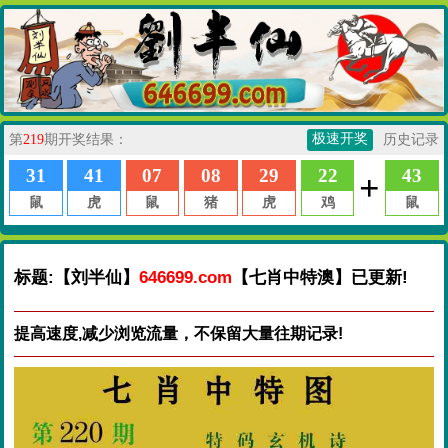
标题:【刘半仙】
646699.com
【七肖中特澳】已更新!
提高速度,减少浏览流量，不保留大量往期记录!