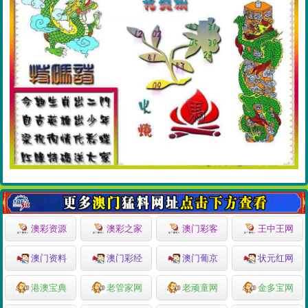
澳彩资源
澳彩之家
澳门彩客
王中王网
澳门资料
澳门彩经
澳门葡京
状元红网
港澳宝典
老管家网
老顽童网
金多宝网