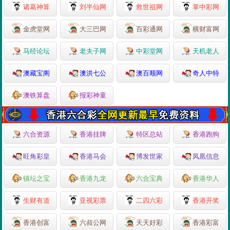
诸葛神算
刘半仙网
救世祖网
掌中彩网
金虎堂网
大三巴网
百彩通网
横财富网
马经论坛
老夫子网
中彩堂网
天机老人
澳藏宝阁
澳洪七公
澳百顺网
奇人中特
澳铁算盘
报彩神童
六合资源
香港挂牌
特区总站
香港跑狗
旺角彩皇
香港马会
博发世家
凤凰信息
镇坛之宝
香港九龙
六合宝典
香港华人
生财有道
亚视彩票
二四六彩
香港开奖
香港创富
六叔公网
天天好彩
香港彩富