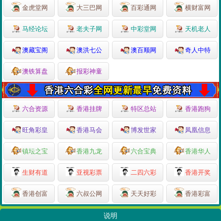
金虎堂网
大三巴网
百彩通网
横财富网
马经论坛
老夫子网
中彩堂网
天机老人
澳藏宝阁
澳洪七公
澳百顺网
奇人中特
澳铁算盘
报彩神童
六合资源
香港挂牌
特区总站
香港跑狗
旺角彩皇
香港马会
博发世家
凤凰信息
镇坛之宝
香港九龙
六合宝典
香港华人
生财有道
亚视彩票
二四六彩
香港开奖
香港创富
六叔公网
天天好彩
香港彩富
说明