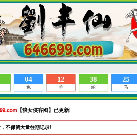
699.com
【狼女侠客图】已更新!
量，不保留大量往期记录!