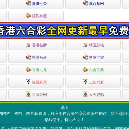
澳洪七公
澳百顺网
报彩神童
香港挂牌
特区总站
香港马会
博发世家
香港九龙
六合宝典
亚视彩票
二四六彩
六叔公网
天天好彩
说明
的内容、资料、图片和资讯，只应用在合法的⑥合彩资料探讨，暂不适用
彩和使用。特此声明！
：以上所有广告内容均为赞助商提供，本站不对其经营行为负责。浏览或