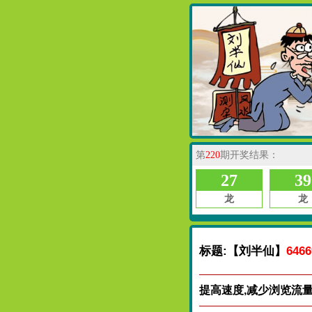
标题:【刘半仙】
646
提高速度,减少浏览流