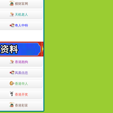
横财富网
天机老人
奇人中特
香港跑狗
凤凰信息
香港华人
香港开奖
香港彩富