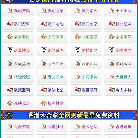
澳彩资源
澳彩之家
澳门彩客
王中王网
澳门资料
澳门彩经
澳门葡京
状元红网
港澳宝典
老管家网
老顽童网
金多宝网
诸葛神算
刘半仙网
救世祖网
掌中彩网
金虎堂网
大三巴网
百彩通网
横财富网
马经论坛
老夫子网
中彩堂网
天机老人
澳藏宝阁
澳洪七公
澳百顺网
奇人中特
澳铁算盘
报彩神童
六合资源
香港挂牌
特区总站
香港跑狗