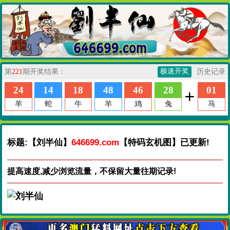
标题:【刘半仙】
646699.com
【特码玄机图】已更新!
提高速度,减少浏览流量，不保留大量往期记录!