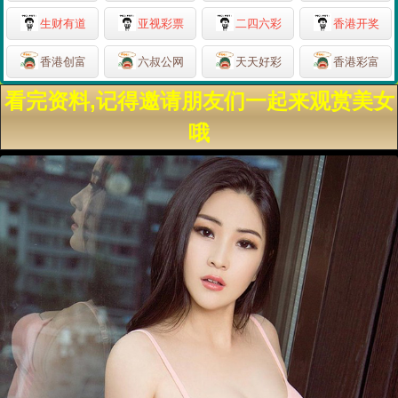
生财有道
亚视彩票
二四六彩
香港开奖
香港创富
六叔公网
天天好彩
香港彩富
看完资料,记得邀请朋友们一起来观赏美女
哦