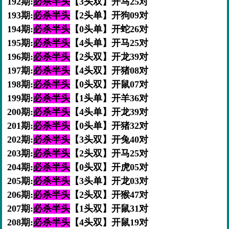
192期:
必杀半头
【3头双】开马25对
193期:
必杀半头
【2头单】开狗09对
194期:
必杀半头
【0头单】开蛇26对
195期:
必杀半头
【4头单】开马25对
196期:
必杀半头
【2头双】开龙39对
197期:
必杀半头
【4头双】开猪08对
198期:
必杀半头
【0头双】开鼠07对
199期:
必杀半头
【1头单】开羊36对
200期:
必杀半头
【4头单】开龙39对
201期:
必杀半头
【0头单】开猪32对
202期:
必杀半头
【3头双】开兔40对
203期:
必杀半头
【2头双】开马25对
204期:
必杀半头
【0头双】开虎05对
205期:
必杀半头
【3头单】开龙03对
206期:
必杀半头
【2头双】开猴47对
207期:
必杀半头
【1头双】开鼠31对
208期:
必杀半头
【4头双】开鼠19对