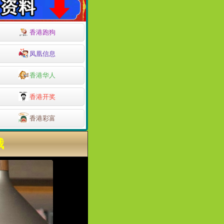
香港跑狗
凤凰信息
香港华人
香港开奖
香港彩富
哦