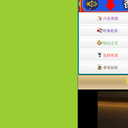
六合资源
旺角彩皇
镇坛之宝
生财有道
香港创富