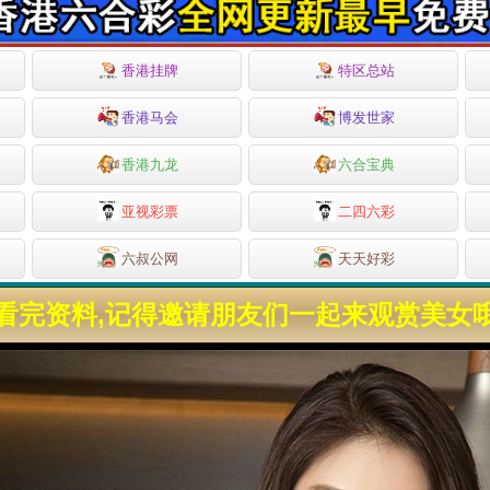
香港挂牌
特区总站
香港马会
博发世家
香港九龙
六合宝典
亚视彩票
二四六彩
六叔公网
天天好彩
看完资料,记得邀请朋友们一起来观赏美女