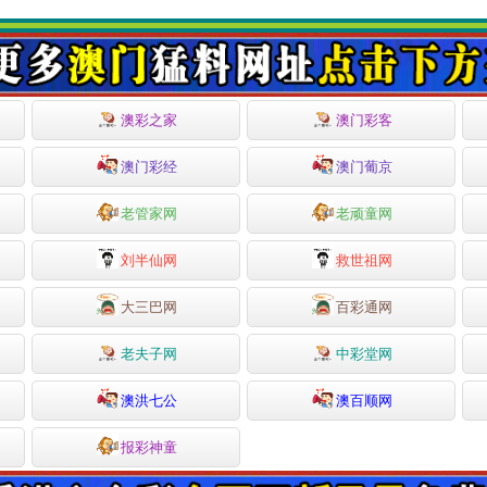
澳彩之家
澳门彩客
澳门彩经
澳门葡京
老管家网
老顽童网
刘半仙网
救世祖网
大三巴网
百彩通网
老夫子网
中彩堂网
澳洪七公
澳百顺网
报彩神童