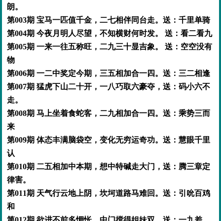
朗。
第003期 宝马一匹值千金，二七相伴同台走。送：千里单骑
第004期 今夜月明人尽望，不知横财何时发。 送：看二看九
第005期 一来一往五称旺，二九三十显吉象。 送：空空没有
物
第006期 一二中奖定今期，三五相加合一四。送：三二相逢
第007期 猛虎下山二十开，一八巧取六豪夺，送：码小六不
走。
第008期 马上坐着食蛇客，二九相加合一四。送：乘势三而
来
第009期 体态丰满脑袋空，变化无穷运奇功。送：慧眼千里
认
第010期 二五相加中本期，想中特碱走大门，送：腾三章定
律害。
第011期 天气行云地上阴，坎坷道路马难回。送：引吮百鸡
和
第012期 欲进不前多惆怅，中门搅得姐妹双，送：一九差