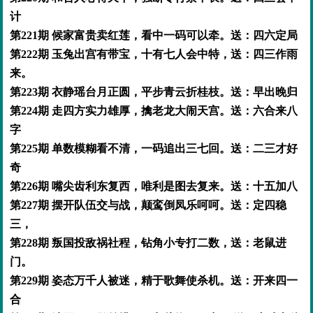
计
第221期 候家富贵卖红莲，看中一码可以牵。送：四六定局
第222期 玉兔出宫有带宝，十有七人会中特，送：四三作雨
来。
第223期 衣静瑶台月正圆，平步青云折桂枝。送：早出晚归
第224期 走四方实力雄厚，擒老龙大闹天宫。送：六合来八
字
第225期 单数模糊看不清，一码追出三七回。送：二三才好
奇
第226期 嘴尖齿利东复西，唯利是图去复来。送：十五加八
第227期 摆开队伍交与战，颠鸾倒凤乐呵呵。送：定四稳
三，
第228期 叛国投敌祸社程，钻角小专打二数，送：老鼠进
门。
第229期 姿态万千人被迷，精于歌舞使杀机。送：开来四一
合