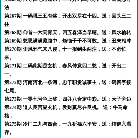
法
第267期 一码吼三五有奖，开出双尽在十四。送：回头三二
往
第268期 仰首一六问青天，四五春泽当早睛。送：风水输转
第269期 愁思满满藏腹中，烦恼千千不可数。送：丑未相冲
第270期 歪风邪气来八侵，十一报到生两注，送：不必忙
来。
第271期 二码此期是玄机，春风传意四二愁，送：开出二
一。
第272期 河南河北一条河，忠于职贵诚事主，送：码四字接
七尾。
第273期 一零七号争上奖，四并八合定中彩。送：天子旁边
第274期 道人良言显玄机，发财赢尽在良机。 送：牛马命
格，
第275期 冷门二九与四合，一九祈福六平安，送：结偶六温
存。