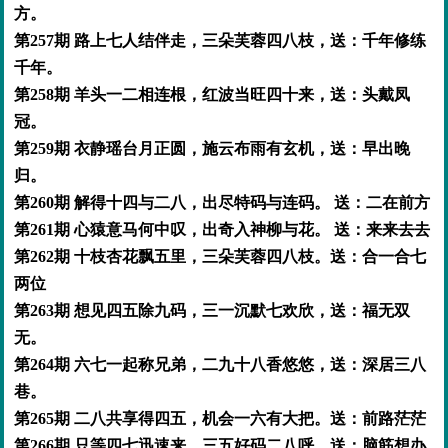
方。
第257期 路上七人结伴走，三朵芙蓉四八枝，送：千年修练
千年。
第258期 羊头一二相连根，红波当旺四十来，送：头戴凤
冠。
第259期 衣静瑶台月正圆，施云布雨有玄机，送：早出晚
归。
第260期 解得十四与二八，出尽特码与连码。 送：二在前方
第261期 心猿意马何中叹，出奇入神柳与花。 送：来来去去
第262期 十枝杏花飘五里，三朵芙蓉四八枝。送：合一合七
两位
第263期 想见四五除九码，三一沉默七欢欣，送：福无双
无。
第264期 六七一起称兄弟，二九十八香悠悠，送：深居三八
巷。
第265期 二八共享得四五，机会一六有大把。送：前路茫茫
第266期 只等四七迅速来，三五好码二八呼。送：脑筋想办