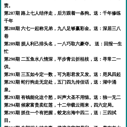
责。
第287期 路上七人结伴走，后方跟着一条狗。送：千年修练
千年
第288期 六七一起称兄弟，九八足够赢彩金。送：深居三八
巷
第289期 损人利己排头名，一八巧取六豪夺。 送：回报一生
忙
第290期 二五鱼水八情深，平步青云折桂枝，送：寻常二一
供。
第291期 三五如今定一数，可为彩君发又发。送：咫风四起
第292期 蛇行狗走无定处，五门四九传佳话，送：湖中涌
泉。
第293期 有钱能化这个愁，叫声大圣不用恼。送：独一无二
第294期 候家富贵卖红莲，十二华载云雨来，四六定局。
第295期 抓住一个有把握，蛟龙出海中四二，送：三四拭
目。