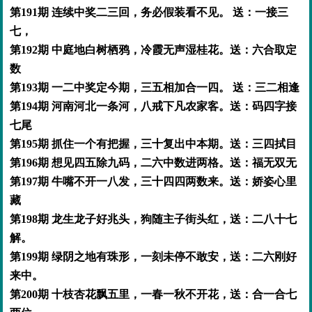
第191期 连续中奖二三回，务必假装看不见。 送：一接三
七，
第192期 中庭地白树栖鸦，冷霞无声湿桂花。送：六合取定
数
第193期 一二中奖定今期，三五相加合一四。 送：三二相逢
第194期 河南河北一条河，八戒下凡农家客。送：码四字接
七尾
第195期 抓住一个有把握，三十复出中本期。送：三四拭目
第196期 想见四五除九码，二六中数进两格。送：福无双无
第197期 牛嘴不开一八发，三十四四两数来。送：娇姿心里
藏
第198期 龙生龙子好兆头，狗随主子街头红，送：二八十七
解。
第199期 绿阴之地有珠形，一刻未停不敢安，送：二六刚好
来中。
第200期 十枝杏花飘五里，一春一秋不开花，送：合一合七