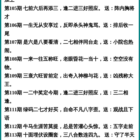
第105期 七前六后再添三，逢二进三好照应。 送：阵内胸将
才
第106期 一生无从安享过，反即杀头神鬼骂。送：排后收一
尾
第107期 是六是八要看清，二七相伴同台走，送：小院也热
闹。
第108期 一来一往五称旺，老眼昏花一当十，送：空空没有
物。
第109期 三衰六旺皆前定，出奇入神柳与花，送：凶残称大
王。
第110期 一二中奖定今期，逢二进三好照应，送：三二相
逢。
第111期 绿码二七才好买，自命不凡八字歪。送：观战且下
语
第112期 牛马生涯苦莫提，总是苦灌心头惊。送：五字走前
第113期 十面埋伏设圈套，三八合数连四九。 送：守了半天