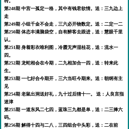
转。
第248期 中宫一孤定一格，其中有钱君欲情。送：三九边上
走
第249期 小组千金不会走，三六必开物数定。送：二定一二
第250期 体态丰满脑袋空，自有醉客去跟进，送：慧眼千里
认。
第251期 身着彩衣唯利图，冷霞无声湿桂花，送：流水一
四。
第252期 龙蛇相会在今期，二九相加合一四，送：转来此
生。
第253期 一七好合今期开，三六当旺今期来。送：朝纲有主
见
第254期 老鼠出洞送好礼，九十过后猜十一。 送：人良言指
迷津
第255期 一道东风二七四，蓝珠三九都是单，送：二三捧六
码。
第256期 解得十四与二八，三四组合中头彩，送：二在前