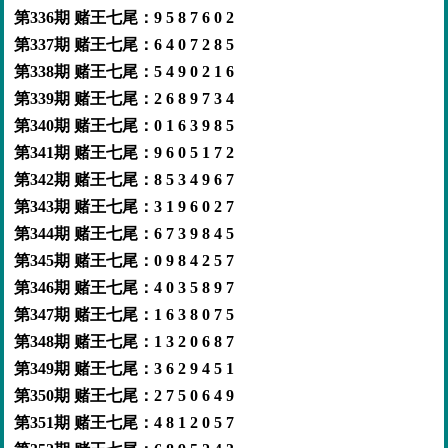
第336期 赌王七尾：9 5 8 7 6 0 2
第337期 赌王七尾：6 4 0 7 2 8 5
第338期 赌王七尾：5 4 9 0 2 1 6
第339期 赌王七尾：2 6 8 9 7 3 4
第340期 赌王七尾：0 1 6 3 9 8 5
第341期 赌王七尾：9 6 0 5 1 7 2
第342期 赌王七尾：8 5 3 4 9 6 7
第343期 赌王七尾：3 1 9 6 0 2 7
第344期 赌王七尾：6 7 3 9 8 4 5
第345期 赌王七尾：0 9 8 4 2 5 7
第346期 赌王七尾：4 0 3 5 8 9 7
第347期 赌王七尾：1 6 3 8 0 7 5
第348期 赌王七尾：1 3 2 0 6 8 7
第349期 赌王七尾：3 6 2 9 4 5 1
第350期 赌王七尾：2 7 5 0 6 4 9
第351期 赌王七尾：4 8 1 2 0 5 7