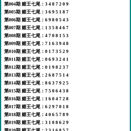
第004期 赌王七尾：3 4 8 7 2 0 9
第005期 赌王七尾：3 6 9 5 1 8 7
第006期 赌王七尾：6 9 8 0 5 4 3
第007期 赌王七尾：1 3 5 8 4 6 7
第008期 赌王七尾：4 7 0 8 1 5 3
第009期 赌王七尾：7 1 6 3 9 4 8
第010期 赌王七尾：0 1 7 3 5 2 9
第011期 赌王七尾：0 6 9 3 2 4 1
第012期 赌王七尾：0 1 9 8 2 3 7
第013期 赌王七尾：2 6 8 7 5 1 4
第014期 赌王七尾：8 6 3 7 9 2 5
第015期 赌王七尾：7 5 0 6 4 3 8
第016期 赌王七尾：1 6 0 4 7 2 8
第017期 赌王七尾：6 2 9 7 0 1 8
第018期 赌王七尾：4 0 6 5 7 8 9
第019期 赌王七尾：3 1 0 8 6 2 9
第020期 赌王七尾：2 3 1 6 8 5 7