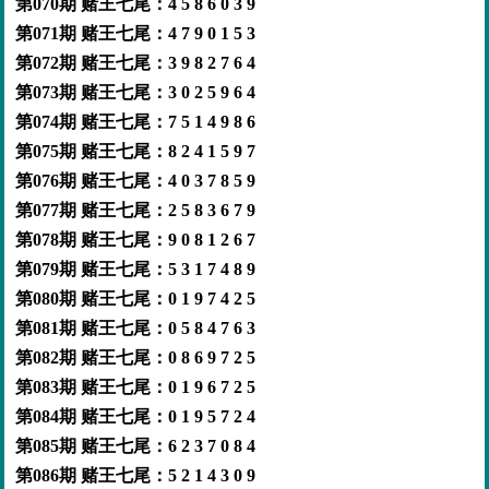
第070期 赌王七尾：4 5 8 6 0 3 9
第071期 赌王七尾：4 7 9 0 1 5 3
第072期 赌王七尾：3 9 8 2 7 6 4
第073期 赌王七尾：3 0 2 5 9 6 4
第074期 赌王七尾：7 5 1 4 9 8 6
第075期 赌王七尾：8 2 4 1 5 9 7
第076期 赌王七尾：4 0 3 7 8 5 9
第077期 赌王七尾：2 5 8 3 6 7 9
第078期 赌王七尾：9 0 8 1 2 6 7
第079期 赌王七尾：5 3 1 7 4 8 9
第080期 赌王七尾：0 1 9 7 4 2 5
第081期 赌王七尾：0 5 8 4 7 6 3
第082期 赌王七尾：0 8 6 9 7 2 5
第083期 赌王七尾：0 1 9 6 7 2 5
第084期 赌王七尾：0 1 9 5 7 2 4
第085期 赌王七尾：6 2 3 7 0 8 4
第086期 赌王七尾：5 2 1 4 3 0 9