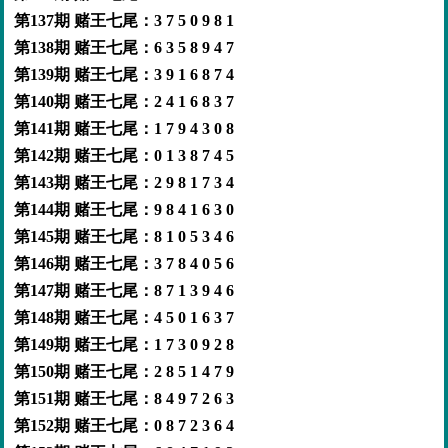
第137期 赌王七尾：3 7 5 0 9 8 1
第138期 赌王七尾：6 3 5 8 9 4 7
第139期 赌王七尾：3 9 1 6 8 7 4
第140期 赌王七尾：2 4 1 6 8 3 7
第141期 赌王七尾：1 7 9 4 3 0 8
第142期 赌王七尾：0 1 3 8 7 4 5
第143期 赌王七尾：2 9 8 1 7 3 4
第144期 赌王七尾：9 8 4 1 6 3 0
第145期 赌王七尾：8 1 0 5 3 4 6
第146期 赌王七尾：3 7 8 4 0 5 6
第147期 赌王七尾：8 7 1 3 9 4 6
第148期 赌王七尾：4 5 0 1 6 3 7
第149期 赌王七尾：1 7 3 0 9 2 8
第150期 赌王七尾：2 8 5 1 4 7 9
第151期 赌王七尾：8 4 9 7 2 6 3
第152期 赌王七尾：0 8 7 2 3 6 4