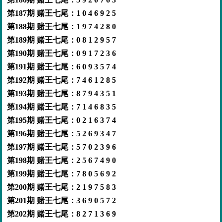
第187期 赌王七尾：1 0 4 6 9 2 5
第188期 赌王七尾：1 9 7 4 2 8 0
第189期 赌王七尾：0 8 1 2 9 5 7
第190期 赌王七尾：0 9 1 7 2 3 6
第191期 赌王七尾：6 0 9 3 5 7 4
第192期 赌王七尾：7 4 6 1 2 8 5
第193期 赌王七尾：8 7 9 4 3 5 1
第194期 赌王七尾：7 1 4 6 8 3 5
第195期 赌王七尾：0 2 1 6 3 7 4
第196期 赌王七尾：5 2 6 9 3 4 7
第197期 赌王七尾：5 7 0 2 3 9 6
第198期 赌王七尾：2 5 6 7 4 9 0
第199期 赌王七尾：7 8 0 5 6 9 2
第200期 赌王七尾：2 1 9 7 5 8 3
第201期 赌王七尾：3 6 9 0 5 7 2
第202期 赌王七尾：8 2 7 1 3 6 9