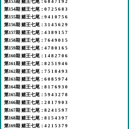
第153期 赌王七尾：6 8 4 7 1 9 2
第154期 赌王七尾：0 7 2 5 6 8 3
第155期 赌王七尾：9 4 1 0 7 5 6
第156期 赌王七尾：3 1 4 5 6 2 9
第157期 赌王七尾：4 3 8 9 1 5 7
第158期 赌王七尾：7 6 4 9 0 1 5
第159期 赌王七尾：4 7 8 0 1 6 5
第160期 赌王七尾：1 4 8 2 7 0 6
第161期 赌王七尾：8 2 5 1 9 4 6
第162期 赌王七尾：7 5 1 8 4 9 3
第163期 赌王七尾：6 0 8 5 9 7 4
第164期 赌王七尾：8 1 7 6 9 3 0
第165期 赌王七尾：5 9 4 3 2 7 8
第166期 赌王七尾：2 8 1 7 9 0 3
第167期 赌王七尾：8 2 4 1 5 9 7
第168期 赌王七尾：8 1 5 4 3 9 7
第169期 赌王七尾：4 2 1 5 3 7 9