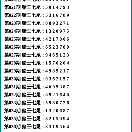
第021期 赌王七尾：5 0 1 4 7 9 3
第022期 赌王七尾：5 3 1 6 7 8 9
第023期 赌王七尾：0 8 9 3 2 7 1
第024期 赌王七尾：1 3 2 0 9 7 5
第025期 赌王七尾：4 2 1 7 8 0 6
第026期 赌王七尾：6 5 2 3 7 8 9
第027期 赌王七尾：9 4 6 5 1 2 3
第028期 赌王七尾：1 5 7 6 2 0 4
第029期 赌王七尾：4 9 8 5 2 1 7
第030期 赌王七尾：0 3 6 2 1 5 7
第031期 赌王七尾：4 6 0 5 3 8 7
第032期 赌王七尾：8 9 2 1 6 4 0
第033期 赌王七尾：5 9 8 0 7 2 6
第034期 赌王七尾：1 3 2 0 6 8 7
第035期 赌王七尾：3 2 1 5 0 9 4
第036期 赌王七尾：8 3 1 9 5 6 4