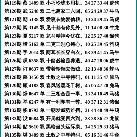
第119期 蔡 1489 双 小巧玲珑多用机。24 27 33 44 虎狗
第120期 武 5248 双 二七离家三六回。05 24 29 37 牛马
第121期 期 5138 双 爱咬衣物爱偷粮。10 24 29 45 马虎
第122期 阅 3145 双 见十都有你见外。11 14 08 30 牛龙
第123期 夏 5217 双 龙马精神今犹在。12 25 27 40 猴狗
第124期 增 5163 单 三吏三别总铭心。10 25 39 45 狗鸡
第125期 字 2014 双 两耳长长穿白衣。03 39 41 45 马牛
第126期 叹 6358 双 十赌必输是养透。40 47 28 06 虎牛
第127期 订 0637 双 带着铃铛去做贼。12 13 48 36 蛇马
第128期 踩 3456 双 土数之中寻特码。01 11 35 47 鼠马
第129期 顾 4182 双 春风送暖花千树。45 05 47 28 兔马
第130期 烁 0647 单 二三相合是一事。13 34 10 49 马猪
第131期 举 6247 单 有一利即有一弊。40 37 12 31 猪猴
第132期 帜 0793 单 一朝发威势难挡。31 44 48 49 牛鸡
第133期 没 0684 双 开局就受四六到。23 28 36 27 龙鼠
第134期 贴 5610 双 黑暗当头运际康。14 25 29 33 猪马
第135期 堪 3489 双 土数之中寻特码。05 16 31 46 牛兔