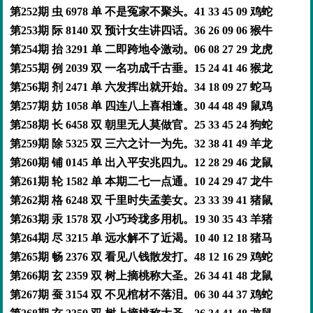
第252期 虫 6978 单 不是冤家不聚头。41 33 45 09 鸡蛇
第253期 际 8140 双 预计女生讲四话。36 26 09 06 猴牛
第254期 抬 3291 单 二即跨地令激动。06 08 27 29 龙虎
第255期 例 2039 双 一名功成千古垂。15 24 41 46 猴龙
第256期 剂 2471 单 六发挥出就开始。34 18 09 27 蛇马
第257期 妨 1058 单 四连八上喜相逢。30 44 48 49 鼠鸡
第258期 长 6458 双 朝里无人莫做官。25 33 45 24 狗蛇
第259期 除 5325 双 三六之计一为先。32 38 41 49 羊龙
第260期 铺 0145 单 出入平安兆四九。12 28 29 46 龙鼠
第261期 轮 1582 单 本期二七一点通。10 24 29 47 龙牛
第262期 格 6248 双 千里时失孟姜女。23 33 39 41 猪鼠
第263期 汞 1578 双 小巧玲珑多用机。19 30 35 43 羊猪
第264期 尽 3215 单 远水解不了近渴。10 40 12 18 猪马
第265期 畅 2376 双 看见八钱散发打。48 12 16 29 鸡蛇
第266期 玄 2359 双 树上摘桃称大圣。26 34 41 48 龙鼠
第267期 蚕 3154 双 不见棺材不落泪。06 30 44 37 鸡蛇