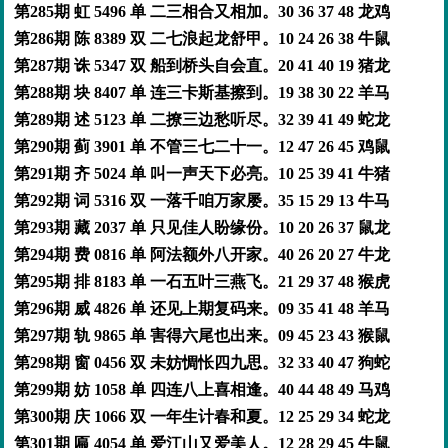
第285期 虹 5496 单 二三相合又相加。30 36 37 48 龙鸡
第286期 陈 8389 双 二七浪起龙舒甲。10 24 26 38 牛鼠
第287期 诛 5347 双 船到桥头自会直。20 41 40 19 猪龙
第288期 块 8407 单 连三卡斯基擦到。19 38 30 22 羊马
第289期 述 5123 单 二撩三边愁听尽。32 39 41 49 蛇龙
第290期 蓟 3901 单 不管三七二十一。12 47 26 45 鸡鼠
第291期 齐 5024 单 叫一声天下必亮。10 25 39 41 牛猪
第292期 词 5316 双 一落千咱万家屡。35 15 29 13 牛马
第293期 藏 2037 单 只见佳人盼缘份。10 20 26 37 鼠龙
第294期 费 0816 单 阿法额外八开家。40 26 20 27 牛龙
第295期 排 8183 单 一石五叶三燕飞。21 29 37 48 猴虎
第296期 威 4826 单 还见上期复码来。09 35 41 48 羊马
第297期 轨 9865 单 害得六尾也出来。09 45 23 43 猴鼠
第298期 窗 0456 双 未妨惆怅四九思。32 33 40 47 狗蛇
第299期 妨 1058 单 四连八上喜相逢。40 44 48 49 马鸡
第300期 庆 1066 双 一年生计春和夏。12 25 29 34 蛇龙
第301期 匾 4054 单 爱江山又爱美人。12 28 29 45 牛鼠