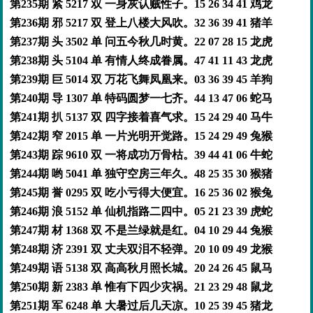
第235期 紧 5217 双 一身灰认贼性子。15 26 34 41 鸡龙
第236期 邪 5217 双 登上八楼大风吹。32 36 39 41 猪羊
第237期 头 3502 单 问五今秋几时黄。22 07 28 15 龙虎
第238期 头 5104 单 有情人终成眷属。47 41 11 43 龙虎
第239期 巨 5014 双 万花飞舞凤凰来。03 36 39 45 羊狗
第240期 导 1307 单 特码圆梦一七齐。44 13 47 06 蛇马
第241期 扒 5137 双 四字接着喜气求。15 24 29 40 马牛
第242期 窄 2015 单 一片光明开觉路。15 24 29 49 兔猴
第243期 踪 9610 双 一将成功万骨枯。39 44 41 06 牛蛇
第244期 哟 5041 单 独守空房三年久。48 25 35 30 猴猪
第245期 誉 0295 双 吃小亏得大便宜。16 25 36 02 猴兔
第246期 浪 5152 单 仙机指路二四中。05 21 23 39 虎蛇
第247期 材 1368 双 不是兰绿就是红。04 10 29 44 兔猴
第248期 济 2391 双 丈夫双泪不轻弹。20 10 09 49 龙猴
第249期 语 5138 双 高高秋月照长城。20 24 26 45 鼠马
第250期 新 2383 单 惟有下四少灾祸。21 23 29 48 鼠龙
第251期 军 6248 单 大暑过后几天凉。10 25 39 45 猪龙