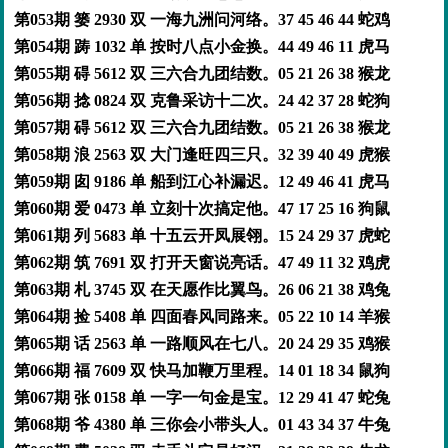
第053期 篓 2930 双 一海九洲问河络。37 45 46 44 蛇鸡
第054期 踌 1032 单 按时八点小金换。44 49 46 11 虎马
第055期 碍 5612 双 三六合九团结数。05 21 26 38 猴龙
第056期 捻 0824 双 克鲁采访十二次。24 42 37 28 蛇狗
第057期 碍 5612 双 三六合九团结数。05 21 26 38 猴龙
第058期 浪 2563 双 大门逢旺四三只。32 39 40 49 虎猴
第059期 囱 9186 单 船到江心补漏迟。12 49 46 41 虎马
第060期 爱 0473 单 立刻十次搞定他。47 17 25 16 狗鼠
第061期 列 5683 单 十五云开凤展翎。15 24 29 37 虎蛇
第062期 筑 7691 双 打开天窗说亮话。47 49 11 32 鸡虎
第063期 札 3745 双 在天愿作比翼鸟。26 06 21 38 鸡兔
第064期 捡 5408 单 四面春风同路来。05 22 10 14 羊猴
第065期 话 2563 单 一路顺风在七八。20 24 29 35 鸡猴
第066期 福 7609 双 快马加鞭万里程。14 01 18 34 鼠狗
第067期 张 0158 单 一字一句金是宝。12 29 41 47 蛇兔
第068期 爷 4380 单 三你会小带头人。01 43 34 37 牛兔