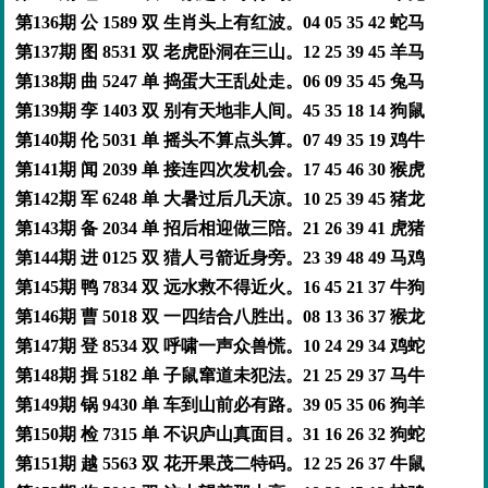
第136期 公 1589 双 生肖头上有红波。04 05 35 42 蛇马
第137期 图 8531 双 老虎卧洞在三山。12 25 39 45 羊马
第138期 曲 5247 单 捣蛋大王乱处走。06 09 35 45 兔马
第139期 孪 1403 双 别有天地非人间。45 35 18 14 狗鼠
第140期 伦 5031 单 摇头不算点头算。07 49 35 19 鸡牛
第141期 闻 2039 单 接连四次发机会。17 45 46 30 猴虎
第142期 军 6248 单 大暑过后几天凉。10 25 39 45 猪龙
第143期 备 2034 单 招后相迎做三陪。21 26 39 41 虎猪
第144期 进 0125 双 猎人弓箭近身旁。23 39 48 49 马鸡
第145期 鸭 7834 双 远水救不得近火。16 45 21 37 牛狗
第146期 曹 5018 双 一四结合八胜出。08 13 36 37 猴龙
第147期 登 8534 双 呼啸一声众兽慌。10 24 29 34 鸡蛇
第148期 揖 5182 单 子鼠窜道未犯法。21 25 29 37 马牛
第149期 锅 9430 单 车到山前必有路。39 05 35 06 狗羊
第150期 检 7315 单 不识庐山真面目。31 16 26 32 狗蛇
第151期 越 5563 双 花开果茂二特码。12 25 26 37 牛鼠