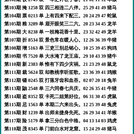
第103期 掩 1258 双 四三相连二八伴。25 29 41 49 猪马
第104期 票 0213 单 上有四来下配三。20 24 29 47 蛇鼠
第105期 粮 3289 单 眉开眼笑三二六。20 23 34 45 龙羊
第106期 大 8238 单 一枝梅花香十里。23 32 42 49 龙羊
第107期 折 8534 双 景色常在暖人心。12 26 36 39 牛猪
第108期 增 5163 单 三吏三别总铭心。10 25 39 45 狗鸡
第109期 书 7520 单 大水淹了龙王庙。29 10 43 39 猪牛
第110期 新 2383 单 惟有下四少灾祸。21 23 29 48 鼠龙
第111期 裁 5624 双 却教桃李听笙歌。23 36 39 41 鸡猴
第112期 镊 0245 双 打落牙齿和血吞。02 07 20 18 兔羊
第113期 鼬 2548 单 三六同春七共庆。02 26 35 41 牛猪
第114期 盗 8352 双 卡死二姐第好位。06 31 30 45 虎鼠
第115期 忌 1563 单 本期二六来出头。12 25 39 48 兔虎
第116期 财 1239 单 出师未捷身先死。26 29 34 41 羊猴
第117期 险 5179 单 拿三分白色中格。04 13 14 03 鸡虎
第118期 茂 8345 单 门前白水对龙窟。15 24 29 48 猪马