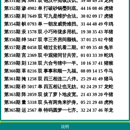
第351期 闽 3061 双 饱汉不知饿汉饥。39 40 49 24 龙狗
第352期 渗 4902 单 打破砂锅璺到底。44 16 08 46 虎猪
第353期 则 7649 双 可九是维护合法。30 02 09 17 虎猪
第354期 帜 0793 单 一朝发威势难挡。31 44 48 49 牛鸡
第355期 汞 1578 双 小巧玲珑多用机。19 30 35 43 羊猪
第356期 绅 5847 双 李三齐房间额钱。37 01 25 02 牛猪
第357期 龚 0458 双 错过玄机看二期。07 09 35 48 兔羊
第358期 宫 2369 双 中观猪同甘共苦。01 03 33 39 蛇鸡
第359期 刻 1238 双 六合号猜中一半。10 16 37 41 猪猴
第360期 革 8216 双 事事和顺一九福。08 09 14 15 牛马
第361期 掩 1258 双 四三相连二八伴。25 29 41 49 猪马
第362期 砟 5017 单 四五相让也无妨。02 24 29 37 龙蛇
第363期 阵 2059 双 拔了萝卜地皮宽。21 43 39 20 牛猪
第364期 量 5318 双 头有两角来护身。05 21 29 48 虎狗
第365期 运 2567 单 特码圆梦一七齐。32 24 37 46 羊龙
说明