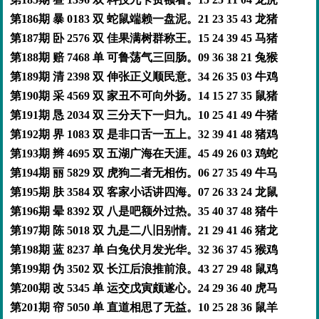
第186期 暴 0183 双 蛇鼠端赖一盘泥。21 23 35 43 龙猪
第187期 卧 2576 双 佳果满树群称王。15 24 39 45 马猪
第188期 赔 7468 单 可鲁荡气三回肠。09 36 38 21 兔猴
第189期 清 2398 双 伸张正义顺民意。34 26 35 03 牛鸡
第190期 采 4569 双 家丑不可向外扬。14 15 27 35 鼠猪
第191期 恳 2034 双 三分天下一归九。10 25 41 49 牛猪
第192期 界 1083 双 是非口舌一五上。32 39 41 48 猪鸡
第193期 辫 4695 双 五湖广海在天涯。45 49 26 03 鸡蛇
第194期 丽 5829 双 虎狗二者无相伤。06 27 35 49 牛马
第195期 肤 3584 双 客家小话讲四海。07 26 33 24 龙鼠
第196期 晕 8392 双 八是吧额外过热。35 40 37 48 猪牛
第197期 陈 5018 双 九是二八旧别情。21 29 41 46 猪龙
第198期 蓝 8237 单 白兔伏月发光华。32 36 37 45 猴鸡
第199期 伪 3502 双 长江后浪推前浪。43 27 29 48 鼠鸡
第200期 改 5345 单 运交戊寅颇遂心。24 29 36 40 虎马
第201期 帘 5050 单 直道相思了无益。10 25 28 36 鼠羊