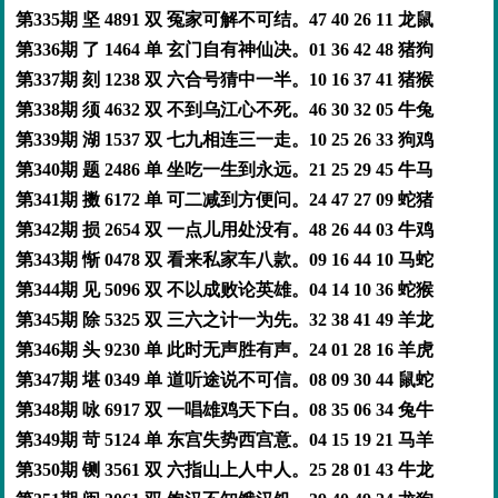
第335期 坚 4891 双 冤家可解不可结。47 40 26 11 龙鼠
第336期 了 1464 单 玄门自有神仙决。01 36 42 48 猪狗
第337期 刻 1238 双 六合号猜中一半。10 16 37 41 猪猴
第338期 须 4632 双 不到乌江心不死。46 30 32 05 牛兔
第339期 湖 1537 双 七九相连三一走。10 25 26 33 狗鸡
第340期 题 2486 单 坐吃一生到永远。21 25 29 45 牛马
第341期 擞 6172 单 可二减到方便问。24 47 27 09 蛇猪
第342期 损 2654 双 一点儿用处没有。48 26 44 03 牛鸡
第343期 惭 0478 双 看来私家车八款。09 16 44 10 马蛇
第344期 见 5096 双 不以成败论英雄。04 14 10 36 蛇猴
第345期 除 5325 双 三六之计一为先。32 38 41 49 羊龙
第346期 头 9230 单 此时无声胜有声。24 01 28 16 羊虎
第347期 堪 0349 单 道听途说不可信。08 09 30 44 鼠蛇
第348期 咏 6917 双 一唱雄鸡天下白。08 35 06 34 兔牛
第349期 苛 5124 单 东宫失势西宫意。04 15 19 21 马羊
第350期 铡 3561 双 六指山上人中人。25 28 01 43 牛龙