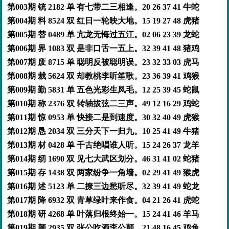
第003期 铳 2182 单 有七带二三相逢。20 26 37 41 牛蛇
第004期 料 8524 双 红日一轮映大地。15 19 27 48 虎猪
第005期 替 0489 单 亢龙无悔过五江。02 06 23 39 龙蛇
第006期 界 1083 双 是非口舌一五上。32 39 41 48 猪鸡
第007期 废 8715 单 聪明反被聪明误。23 32 33 03 虎马
第008期 裁 5624 双 却教桃李听笙歌。23 36 39 41 鸡猴
第009期 勤 5831 单 五色光彩生凤毛。12 25 39 45 蛇鼠
第010期 称 2376 双 转轴拔弦二三声。49 12 16 29 鸡蛇
第011期 惊 0953 单 快接二是到速度。30 32 40 49 虎猴
第012期 恳 2034 双 三分天下一归九。10 25 41 49 牛猪
第013期 材 0428 单 千古绝唱谁人听。15 24 26 37 龙羊
第014期 纫 1690 双 见七大武区划分。46 31 41 02 蛇猪
第015期 存 1438 双 两家纷争一角墙。02 29 41 49 猴虎
第016期 述 5123 单 二撩三边愁听尽。32 39 41 49 蛇龙
第017期 降 6932 双 青草绿叶来作食。04 21 26 41 虎蛇
第018期 研 4268 单 叶落归根终始一。15 24 41 46 羊马
第019期 颜 2935 双 张公吃酒李公颠。21 48 16 45 鸡兔