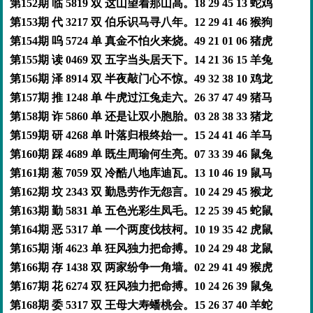
第152期 临 5819 双 这山望着那山高。18 29 45 13 蛇鸡
第153期 代 3217 双 伯乐识马寻八年。12 29 41 46 猴狗
第154期 呜 5724 单 真金不怕火来烧。49 21 01 06 猪虎
第155期 读 0469 双 五字当头居天下。14 21 36 15 羊兔
第156期 泽 8914 双 半夜敲门心不惊。49 32 38 10 鸡龙
第157期 推 1248 单 牛虎过江兔走六。26 37 47 49 猪马
第158期 诈 5860 单 还是让双小胞胎。03 28 38 33 猪龙
第159期 研 4268 单 叶落归根终始一。15 24 41 46 羊马
第160期 踩 4689 单 既生周瑜何生亮。07 33 39 46 鼠兔
第161期 葱 7059 双 冷酷八地库迪瓦。13 10 46 19 鼠马
第162期 坟 2343 双 勤恳劳作无怨言。10 24 29 45 猴龙
第163期 勤 5831 单 五色光彩生凤毛。12 25 39 45 蛇鼠
第164期 恶 5317 单 一个两度伐枝柯。10 19 35 42 虎鼠
第165期 渐 4623 单 狂风独力把命搏。10 24 29 48 龙鼠
第166期 存 1438 双 两家纷争一角墙。02 29 41 49 猴虎
第167期 花 6274 双 狂风独力把命搏。10 24 26 39 鼠兔
第168期 委 5317 双 王母大寿蟠桃会。15 26 37 40 羊蛇