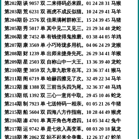
第202期 谈 9057 双 二来得码必来跟。01 24 28 31 马猴
第203期 荒 6231 双 画虎不成反似猫。10 24 29 41 马羊
第204期 卧 2576 双 佳果满树群称王。15 24 39 45 马猪
第205期 秀 5017 单 其中见二又见三。21 29 34 48 龙蛇
第206期 隶 7452 单 有钱使得鬼推磨。03 38 44 05 羊鸡
第207期 康 3569 单 小巧玲珑多用机。04 06 24 29 龙猴
第208期 财 1239 单 出师未捷身先死。26 29 34 41 羊猴
第209期 星 2503 双 自称山中一大王。13 36 39 40 龙蛇
第210期 雯 3059 双 九章九歌常在耳。23 36 37 41 猴马
第211期 阁 6719 单 哈赫四擦见了次。32 49 22 34 马羊
第212期 服 1388 双 三前当头四为尾。32 36 37 48 马鸡
第213期 纸 1392 双 三心一意肖中取。29 45 10 46 蛇龙
第214期 制 7923 单 七送特码一相亲。01 05 21 26 牛猪
第215期 船 5604 双 四海八方作指南。10 28 44 49 猴虎
第216期 凑 4701 单 离开角色考虑四。14 05 34 42 兔牛
第217期 运 9742 单 是七收入高变革。08 03 20 18 鼠龙
第218期 率 2062 双 站不起来全身毒。12 26 37 47 蛇羊