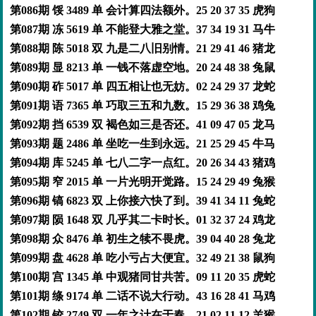
第086期 馁 3489 单 会计算四法额外。25 20 37 35 虎狗
第087期 冻 5619 单 不能登大雅之堂。37 34 19 31 马牛
第088期 陈 5018 双 九是二八旧别情。21 29 41 46 猪龙
第089期 显 8213 单 一钱不落虚空地。20 24 48 38 兔鼠
第090期 砟 5017 单 四五相让也无妨。02 24 29 37 龙蛇
第091期 语 7365 单 巧取三五和九数。15 29 36 38 鸡兔
第092期 挡 6539 双 褐色如三是否还。41 09 47 05 龙马
第093期 题 2486 单 坐吃一生到永远。21 25 29 45 牛马
第094期 库 5245 单 七八二字一点红。20 26 34 43 猪鸡
第095期 窄 2015 单 一片光明开觉路。15 24 29 49 兔猴
第096期 镐 6823 双 上你接六快了到。39 41 34 11 兔蛇
第097期 陨 1648 双 几乎其二卡时长。01 32 37 24 鸡龙
第098期 众 8476 单 初生之犊不畏虎。39 04 40 28 兔龙
第099期 盘 4628 单 吃小亏占大便宜。32 49 21 38 鼠狗
第100期 宫 1345 单 中观猪同甘共苦。09 11 20 35 虎蛇
第101期 绦 9174 单 二话不说大行动。43 16 28 41 马鸡
第102期 铰 2749 双 一年之计在于春。21 02 11 12 羊猴