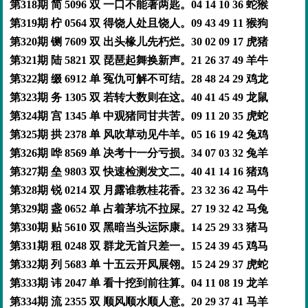
第318期 简 5096 双 一口不能著两匙。04 14 10 36 蛇猴
第319期 柠 0564 双 得饶人处且饶人。09 43 49 11 猴狗
第320期 铡 7609 双 出头椽儿先朽烂。30 02 09 17 虎猪
第321期 陆 5821 双 琵琶起舞换新声。21 26 37 49 羊牛
第322期 缀 6912 单 冤仇可解不可结。28 48 24 29 鸡龙
第323期 务 1305 双 若转大数则在这。40 41 45 49 龙鼠
第324期 宫 1345 单 中观猪同甘共苦。09 11 20 35 虎蛇
第325期 拱 2378 单 风吹草动见牛羊。05 16 19 42 兔鸡
第326期 哗 8569 单 决考十一分亏损。34 07 03 32 兔羊
第327期 垒 9803 双 快速检测发文二。40 41 14 16 猪鸡
第328期 锐 0214 双 月露谁教桂花香。23 32 36 42 马牛
第329期 盏 0652 单 占着茅坑不拉屎。27 19 32 42 马兔
第330期 贴 5610 双 黑暗当头运际康。14 25 29 33 猪马
第331期 租 0248 双 群龙无首只差一。15 24 39 45 鸡马
第332期 列 5683 单 十五云开凤展翎。15 24 29 37 虎蛇
第333期 讳 2047 单 看十挖到前往算。04 11 08 19 龙羊
第334期 流 2355 双 顺风顺水顺人意。20 29 37 41 马羊