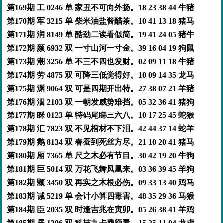
第169期 工 0246 单 家丑不可向外扬。18 23 38 44 牛猪
第170期 军 3215 单 柴米油盐酱醋茶。10 41 13 18 猪马
第171期 润 8149 单 酷劲二诶看似简。19 41 24 05 猪牛
第172期 颜 6932 双 一寸山河一寸金。39 16 04 19 狗鼠
第173期 潮 3256 单 不三不四也发财。02 09 11 18 牛猪
第174期 劳 4875 双 可降三低觉得好。10 09 14 35 龙马
第175期 渊 9064 双 可是四期开出特。27 38 07 21 羊猪
第176期 泅 2103 双 一朝发威势难挡。05 32 36 41 猪狗
第177期 睬 0123 单 特码尾睇三六八。10 17 25 45 蛇猴
第178期 汇 7823 双 不见棺材不下泪。42 44 37 14 蛇羊
第179期 鹅 8134 双 春蚕到死丝方尽。21 10 20 41 猪马
第180期 厢 7365 单 尺之木必有节目。30 42 19 20 牛狗
第181期 巨 5014 双 万花飞舞凤凰来。03 36 39 45 羊狗
第182期 颗 3450 双 再实之木根必伤。09 33 13 40 鸡马
第183期 诫 5219 单 会计小算四毒害。48 35 29 36 马猴
第184期 臣 2035 双 时逢吉兆在寅卯。05 26 38 41 羊鸡
第185期 昼 1396 双 科技九卡费额看。15 25 11 04 龙虎