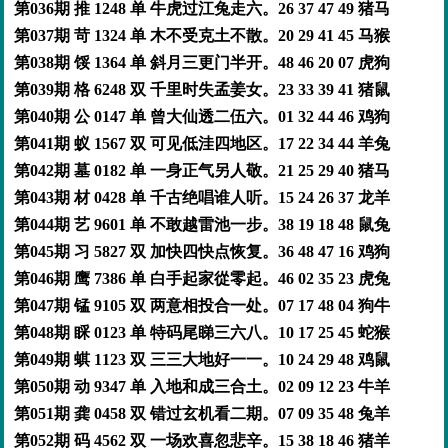
第036期 推 1248 单 牛虎过江兔走六。26 37 47 49 猪马
第037期 苛 1324 单 木不受克土不散。20 29 41 45 马猴
第038期 馁 1364 单 斜月三更门半开。48 46 20 07 虎狗
第039期 格 6248 双 千里时失孟姜女。23 33 39 41 猪鼠
第040期 公 0147 单 曾大仙透二伍六。01 32 44 46 鸡狗
第041期 蚁 1567 双 可见低洼四地区。17 22 34 44 羊兔
第042期 墓 0182 单 一身正气另人敬。21 25 29 40 猪马
第043期 材 0428 单 千古绝唱谁人听。15 24 26 37 龙羊
第044期 艺 9601 单 不敢越雷池一步。38 19 18 48 鼠兔
第045期 习 5827 双 加快四快点恢复。36 48 47 16 鸡狗
第046期 鹰 7386 单 白手起家從零起。46 02 35 23 虎兔
第047期 锰 9105 双 两意相投合一处。07 17 48 04 狗牛
第048期 睬 0123 单 特码尾睇三六八。10 17 25 45 蛇猴
第049期 蜞 1123 双 三三大地好一一。10 24 29 48 鸡鼠
第050期 动 9347 单 入地和成三合土。02 09 12 23 牛羊
第051期 龚 0458 双 错过玄机看二期。07 09 35 48 兔羊
第052期 码 4562 双 一场欢喜忽悲辛。15 38 18 46 猪羊