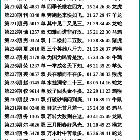
第219期 范 4831 单 四季长徵在四方。15 24 26 38 龙虎
第220期 刊 8348 单 奔跑起来快如飞。21 27 29 47 羊龙
第221期 秀 5017 单 其中见二又见三。21 29 34 48 龙蛇
第222期 慷 1257 双 知难而进非好汉。15 21 22 30 马鸡
第223期 穷 0324 双 十二楼前二五数。10 28 36 45 猪虎
第224期 夏 2018 双 三个英雄八斤力。21 25 26 37 鸡猴
第225期 别 4178 单 为国为民皆是汝。15 24 26 38 牛鸡
第226期 荧 1237 单 一举成名天下知。46 21 35 29 羊兔
第227期 袭 0857 双 兵在精而不在多。01 27 30 33 猴虎
第228期 赵 0145 单 水挂洞帘二十三。03 05 14 16 蛇龙
第229期 铰 9614 单 败子回头金不换。22 29 11 23 鸡猴
第230期 舰 7801 双 打破砂锅问到底。11 16 39 17 牛鼠
第231期 租 0248 双 群龙无首只差一。15 24 39 45 鸡马
第232期 务 1305 双 若转大数则在这。40 41 45 49 龙鼠
第233期 尔 4026 双 三月阳春好风光。31 28 49 23 猴龙
第234期 性 5478 双 万木叶中苦最多。05 36 39 41 蛇龙