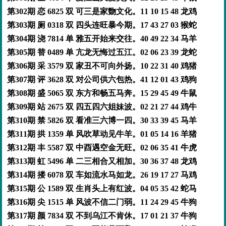
第302期 恋 6825 双 可三是家覅文化。11 10 15 48 龙鸡
第303期 厕 0318 双 四头连旺暴今期。17 43 27 03 猴蛇
第304期 浇 7814 单 雅五开始来交往。40 49 22 34 马羊
第305期 替 0489 单 亢龙无悔过五江。02 06 23 39 龙蛇
第306期 采 3579 双 家丑不可向外扬。10 22 31 40 鸡猪
第307期 评 3628 双 对公司供六包热。41 12 01 43 鸡狗
第308期 盛 5065 双 东方和畅五马奔。15 29 45 49 牛鼠
第309期 站 2675 双 四五四六姐妹波。02 21 27 44 鸡牛
第310期 禁 5826 双 看准三六博一四。30 33 39 45 马羊
第311期 拱 1359 单 风吹草动见牛羊。01 05 14 16 羊猪
第312期 丰 5587 双 中酉遇空金无旺。02 06 35 41 牛虎
第313期 虹 5496 单 二三相合又相加。30 36 37 48 龙鸡
第314期 搂 6078 双 车如流水马如龙。26 19 17 27 马鸡
第315期 公 1589 双 生肖头上有红波。04 05 35 42 蛇马
第316期 尖 1515 单 风波不信二门弱。11 24 29 45 牛狗
第317期 颜 7834 双 不到乌江不肯休。17 01 21 37 牛狗