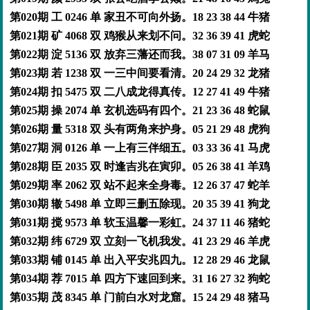
第020期 工 0246 单 家丑不可向外扬。18 23 38 44 牛猪
第021期 矿 4068 双 鸡猴从来划不问。32 36 39 41 虎蛇
第022期 淀 5136 双 放弃三藩还而我。38 07 31 09 羊马
第023期 若 1238 双 一三中间要看清。20 24 29 32 龙猪
第024期 扣 5475 双 二八成龙得真传。12 27 41 49 牛猪
第025期 操 2074 单 玄机选码有四个。21 23 36 48 蛇鼠
第026期 量 5318 双 头有两角来护身。05 21 29 48 虎狗
第027期 洞 0126 单 一上有三伴细五。03 33 36 41 马虎
第028期 臣 2035 双 时逢吉兆在寅卯。05 26 38 41 羊鸡
第029期 率 2062 双 站不起来全身毒。12 26 37 47 蛇羊
第030期 辙 5498 单 立即三删五除现。20 35 39 41 狗龙
第031期 搅 9573 单 软玉温馨一彩虹。24 37 11 46 猪蛇
第032期 纬 6729 双 立刻一飞机我发。41 23 29 46 羊虎
第033期 铺 0145 单 出入平安兆四九。12 28 29 46 龙鼠
第034期 荐 7015 单 四方下速回到来。31 16 27 32 狗蛇
第035期 茂 8345 单 门前白水对龙窟。15 24 29 48 猪马