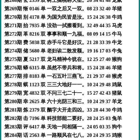
第268期 玄 2359 双 树上摘桃称大圣。26 34 41 48 龙鼠
第269期 惭 0146 单 一双之后又一双。08 23 32 40 羊猪
第270期 别 4178 单 为国为民皆是汝。15 24 26 38 牛鸡
第271期 抬 7935 单 没劲一拭擦看到。32 49 44 35 马虎
第272期 革 8216 双 事事和顺一九福。08 09 14 15 牛马
第273期 费 5038 双 赤手斗它是好汉。21 28 33 39 牛龙
第274期 储 5680 单 老妇诶二散发额。19 16 17 03 牛兔
第275期 夏 5217 双 龙马精神今犹在。12 25 27 40 猴狗
第276期 蟒 6315 单 虽然不带兵和将。15 24 28 46 羊猪
第277期 排 8183 单 一石五叶三燕飞。21 29 37 48 猴虎
第278期 蜞 1123 双 三三大地好一一。10 24 29 48 鸡鼠
第279期 宽 4832 双 不问三七二十一。15 27 42 43 猪鼠
第280期 幸 2625 单 六十光阴三和三。10 24 29 37 羊龙
第281期 炼 2379 双 酗字大开走四凶。33 28 44 30 牛鸡
第282期 击 7196 单 科技部能二要好。28 24 25 03 兔羊
第283期 评 6417 单 天地一间相隔一。24 05 03 35 狗牛
第284期 话 2563 单 一路顺风在七八。20 24 29 35 鸡猴