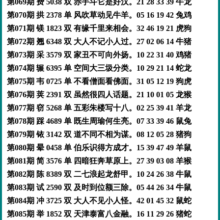
第069期 费 5038 双 赤手斗它是好汉。21 28 33 39 牛龙
第070期 拱 2378 单 风吹草动见牛羊。05 16 19 42 兔鸡
第071期 镁 1823 双 有缘千里来相会。32 46 19 21 虎狗
第072期 翘 6348 双 大人不记小人过。27 02 06 14 牛猪
第073期 采 3579 双 家丑不可向外扬。10 22 31 40 鸡猪
第074期 辗 6395 单 空间大三圾分类。10 29 21 14 蛇龙
第075期 韦 0725 单 不看僧面看佛面。31 05 12 19 狗虎
第076期 荚 2391 双 虽然很四人话题。21 10 01 05 龙猴
第077期 窃 5268 单 五彩朱楼写十八。02 25 39 41 羊龙
第078期 踩 4689 单 既生周瑜何生亮。07 33 39 46 鼠兔
第079期 铱 3142 双 道不同不相为谋。08 12 05 28 猪狗
第080期 晕 0458 单 伯乐识得方成才。15 39 47 49 羊鼠
第081期 简 3576 单 四暗狂奔草原上。27 39 03 08 羊猴
第082期 陈 8389 双 二七浪起龙舒甲。10 24 26 38 牛鼠
第083期 试 2590 双 及时到位额三除。05 44 26 34 牛鼠
第084期 冲 3725 双 大人不见小人怪。42 01 45 32 鼠蛇
第085期 举 1852 双 天津泰富八金融。16 11 29 26 猪蛇