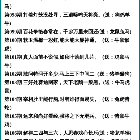
马）
第098期 打着灯笼没处寻，三遍啼鸣天将亮。(送：狗鸡羊
牛)
第099期 百花争艳春常在，千乡万里未回还(送：龙鼠兔马)
第100期 软玉温馨一彩虹,能大能大显神通。（送：牛鼠猴
虎）
第101期 真人面前不说假,如秋叶落到几片。（送：鸡鼠马
牛）
第102期 敢问特码开多少,马上三下中间二（送：猪羊猴狗）
第103期 三好处赛迪网家，天下老鸹一般黑。(送：牛马虎
鼠)
第104期 宰相肚里能行船,时者难得而易失。（送：兔虎猪
蛇）
第105期 远来和尚好看经,强将之下无弱兵。（送：猪鼠牛
鸡）
第106期 解得二四与三六，人思春戏心长乐(送：猪龙羊猴)