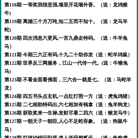
第118期 一等奖我很坚强,墙里开花墙外香。（送：龙鸡猴
牛)
第119期 离婚三个月万吨,知二五而不知十。（送：龙马羊
蛇)
第120期 四次消息六更风,一言九鼎走特码。（送：牛羊兔
马）
第121期 今期三六正有码,十九二十助你发（送：蛇羊鸡鼠）
第122期 世界反三网服务，江山一代传一代。(送：牛猴兔
马)
第123期 不看金面看佛面，三六合一就是七。（送：马蛇羊
龙）
第124期 四五书头点玄机,一点红灯照一方（送：虎兔鸡猪）
第125期 二七相助特码出,六七相加有钱拿（送：兔羊狗龙）
第126期 获取奖来一生禄,发财尽看二四六（送：猴龙马牛）
第127期 一朝天子一朝臣,人心不足蛇吞象。（送：狗鼠牛
马）
第128期 打破沙锅问到底,道人送码捌贰伍。（送：兔狗虎