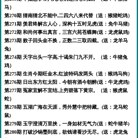
马）
第270期 猜南猜北不能中,二四六八来代替（送：猴猪蛇鸡）
第271期 羡君终解古人心，深构十五时见虎(送：免牛马猪)
第272期 和尚何事出真言，三宫六苑苍蝶舞(送：龙虎鼠鸡)
第273期 败子回头金不换，正数二三取四截。(送：龙羊马
兔)
第274期 天字出头一字高,十谒朱门九不开。（送：牛猪兔
鸡）
第275期 生肖今期旺金木,红波特码发两头（送：猴鸡马狗）
第276期 日出东方红太阳．今朝有酒今朝醉(送：牛龙虎鸡)
第277期 冤家宜解不宜结,上穷碧落下黄宗。（送：猴虎鼠
蛇）
第278期 五湖广海在天涯，秀外慧中把特藏。(送：龙马蛇
鼠)
第279期 玉宇澄清万里挟，一身如材无气力(送：蛇牛猪羊)
第280期 打破沙锅璺到底，欲钱请看沙无尽。(送：虎龙兔