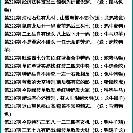
第220期 经济法科技发三,狼狈为奸被识穿。（送：鼠马兔
猴）
第221期 海枯石烂有几时，山盟海誓不变心(送：龙鸡猪鼠)
第222期 鼠前龙后开一码,虎前鸡后三买七（送：鸡牛虎狗）
第223期 二五生肖有绿头,八上四下开一码（送：牛马鸡羊）
第224期 不是冤家不碰头,一任无意群芳炉。（送：虎蛇狗
羊)
第225期 旺波四七分其位,红蓝相合中特码（送：蛇猪马猴）
第226期 单红单蓝实易找,红波二四未中奖（送：牛鸡兔蛇）
第227期 特码生肖不用查,一左一右数相反（送：兔牛狗猴）
第228期 蓝蓝的天空特别,前后都有它的影（送：猪鼠蛇虎）
第229期 今期绿波单数发,单红特码发大家（送：猴狗牛马）
第230期 蜡烛有心还惜别，替人垂泪到天明(送：龙牛鼠羊)
第231期 这山望见那山高,燕雀不知鸿鹄志。（送：马猪狗
兔）
第232期 今期特码三五八,一二三四有玄机（送：狗牛羊鸡）
第233期 三五七九有码出,绿波单数发大财（送：狗鸡羊龙）