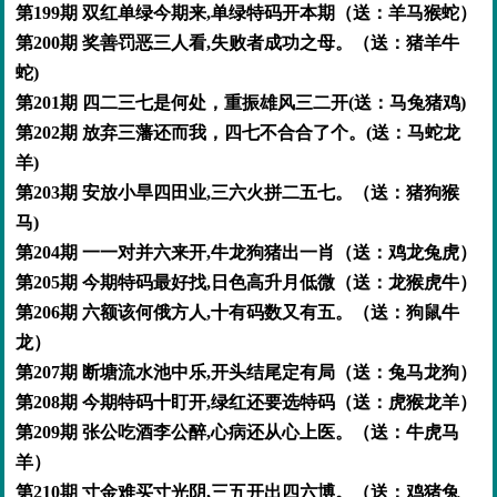
第199期 双红单绿今期来,单绿特码开本期（送：羊马猴蛇）
第200期 奖善罚恶三人看,失败者成功之母。（送：猪羊牛
蛇)
第201期 四二三七是何处，重振雄风三二开(送：马兔猪鸡)
第202期 放弃三藩还而我，四七不合合了个。(送：马蛇龙
羊)
第203期 安放小旱四田业,三六火拼二五七。（送：猪狗猴
马)
第204期 一一对并六来开,牛龙狗猪出一肖（送：鸡龙兔虎）
第205期 今期特码最好找,日色高升月低微（送：龙猴虎牛）
第206期 六额该何俄方人,十有码数又有五。（送：狗鼠牛
龙）
第207期 断塘流水池中乐,开头结尾定有局（送：兔马龙狗）
第208期 今期特码十盯开,绿红还要选特码（送：虎猴龙羊）
第209期 张公吃酒李公醉,心病还从心上医。（送：牛虎马
羊）
第210期 寸金难买寸光阴,三五开出四六博。（送：鸡猪兔