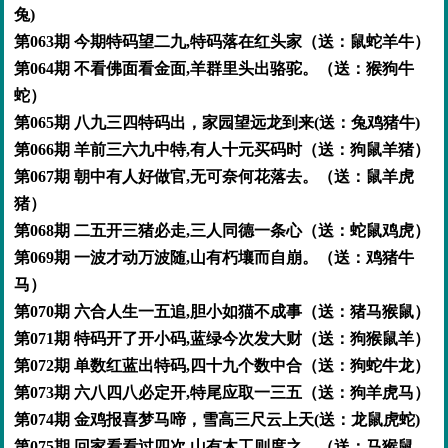
兔)
第063期 今期特码望二九,特码落在红头家（送：鼠蛇羊牛）
第064期 不看佛面看金面,羊群里头出骆驼。（送：猴狗牛
蛇）
第065期 八九三四特码出，家园望远龙到来(送：兔鸡猪牛)
第066期 羊前三六九中特,有人十元买码时（送：狗鼠羊猪）
第067期 朝中有人好做官,无可奈何花落去。（送：鼠羊虎
猪）
第068期 二五开三猪必走,三人同德一条心（送：蛇鼠鸡虎）
第069期 一波才动万波随,山有朽壤而自崩。（送：鸡猪牛
马）
第070期 六合人生一五追,胆小如猫不成事（送：猪马猴鼠）
第071期 特码开了开小码,蓝绿今次发大财（送：狗猴鼠羊）
第072期 单数红蓝出特码,四十九个数中合（送：狗蛇牛龙）
第073期 六八四八必定开,特尾应取一三五（送：狗羊虎马）
第074期 金鸡报喜梦马啼，雪高三尺云上天(送：龙鼠虎蛇)
第075期 回家看看过四次,山有木工则度之。（送：马猴鼠