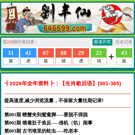
┫2026年全年资料┣：【生肖歇后语】(001-365)
提高速度,减少浏览流量，不保留大量往期记录!
第001期 螃蟹夹到鸳鸯脚-----要脱不得脱
第002期 饿着肚子造反-----借机（饥）闹事
第003期 古书堆里的蛀虫-----吃老本