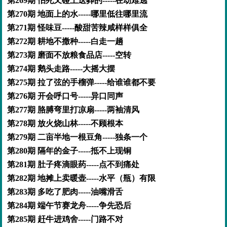
第269期 怕死又碰上送葬的-----在劫难逃
第270期 地面上的水-----哪里低往哪里流
第271期 怪味豆-----酸甜苦辣咸样样俱全
第272期 耕地不撒种-----白走一趟
第273期 磨面不放粮食品店-----空转
第274期 鹅头走路-----大摇大摆
第275期 拉了弦的手榴弹-----给谁谁都不要
第276期 开会呼口号-----异口同声
第277期 胳膊弯里打凉扇-----两袖清风
第278期 放火烧山林-----不顾根本
第279期 二亩半地一根豆角-----独条一个
第280期 隔年的金子-----抵不上现铜
第281期 肚子疼滴眼药-----点不到痛处
第282期 地摊上卖暖壶-----水平（瓶）有限
第283期 多吃了肥肉-----油嘴滑舌
第284期 端午节赛龙舟-----争先恐后
第285期 赶牛进鸡舍-----门路不对