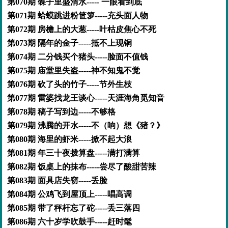
第070期 碟子里盛清水----- 一眼看到底
第071期 蛤蟆跳进粉笸箩-----充头面人物
第072期 房檐上的大葱-----叶枯皮焦心不死
第073期 隔年的金子-----抵不上现铜
第074期 二分钱买个猪头-----脸面不值钱
第075期 庙堂里失盗-----神不知鬼不觉
第076期 砍了头的竹子-----节外生枝
第077期 雷婆找龙王谈心-----天涯海角觅知音
第078期 稿子写到边-----不够格
第079期 沸腾的开水-----不（响）想《猪？》
第080期 海里的虾米-----掀不起大浪
第081期 年三十夜拨算盘-----满打满算
第082期 饭桌上的抹布-----尝尽了酸甜苦辣
第083期 面具店失窃-----丢脸
第084期 公鸡飞到屋顶上-----唱高调
第085期 带了秤杆忘了砣-----丢三落四
第086期 六十岁学吹鼓手-----赶时髦