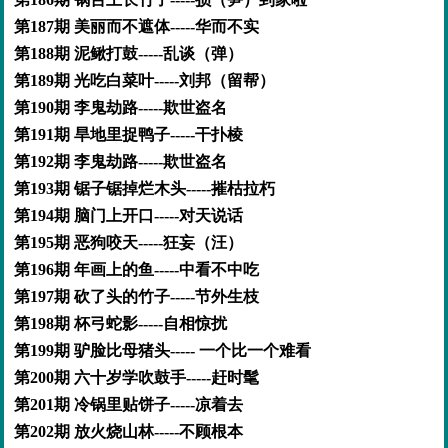
第187期 美丽而不遮体-----华而不实
第188期 泥鳅打鼓-----乱谈（弹）
第189期 光吃白菜叶-----刘邦（留帮）
第190期 李鬼劫路-----欺世盗名
第191期 旱地里捉鸭子-----干扑棱
第192期 李鬼劫路-----欺世盗名
第193期 锯子锯掉烂木头-----摧枯拉朽
第194期 脑门上开口-----对天说话
第195期 恶狗咬天-----狂妄（汪）
第196期 年画上的鱼-----中看不中吃
第197期 砍了头的竹子-----节外生枝
第198期 杯弓蛇影-----自相惊扰
第199期 驴脸比母猪头----- 一个比一个难看
第200期 六十岁学吹鼓手-----赶时髦
第201期 冷锅里贴饼子-----凉着去
第202期 放火烧山林-----不顾根本