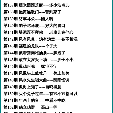
第137期 糯米团滚芝麻-----多少沾点儿
第138期 抱黄连敲门-----苦到家了
第139期 纺车耳朵-----随人转
第140期 豹子吃马鹿-----好大的胃口
第141期 垛泥匠不拜佛-----老底儿在他心
第142期 凤有凤巢，鸡有鸡窝-----各不相混
第143期 福建的龙眼-----个子大
第144期 就着猪肉吃油条-----腻透了
第145期 敢在太岁头上动土-----胆子不小
第146期 母鸡叫鸣-----家宅不宁
第147期 凤凰头上戴牡丹-----美上加美
第148期 风水先生唱大曲-----阴阳怪调
第149期 孤树上知了-----自鸣得意
第150期 买个兔子过年-----有它不它都可以
第151期 年画上的鱼-----中看不中吃
第152期 鹤立鸡群-----高出一等