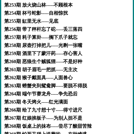
第253期 放火烧山林-----不顾根本
第254期 杯弓蛇影-----自相惊扰
第255期 缸里无水-----见底
第256期 带了秤杆忘了砣-----丢三落四
第257期 耗子算卦-----搁下爪子就忘
第258期 尿壶打掉把儿-----光剩一张嘴
第259期 酒里下了蒙汗药-----存心害人
第260期 恶狼生个贼狐狸-----不是好种
第261期 胡子眉毛一把抓-----无主次
第262期 猴子戴面具-----人面兽心
第263期 螃蟹夹到鸳鸯脚-----要脱不得脱
第264期 端午节赛龙舟-----争先恐后
第265期 冬天烤火-----红光满面
第266期 给了九寸想十寸-----得寸进尺
第267期 红娘挨板子-----为别人担不是
第268期 饭桌上的抹布-----尝尽了酸甜苦辣