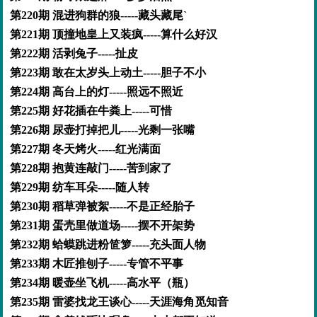
第220期 混进狗群的狼-----藏头藏尾`
第221期 顶撞地皇上又装疯-----算什么好汉
第222期 活剥兔子-----扯皮
第223期 敢在太岁头上动土-----胆子不小
第224期 高台上的灯-----照远不照近
第225期 好花插在牛粪上-----可惜
第226期 尿壶打掉把儿-----光剩一张嘴
第227期 冬天烤火-----红光满面
第228期 抱黄连敲门-----苦到家了
第229期 纺车耳朵-----随人转
第230期 稻草弹被絮-----不是正经胎子
第231期 蛋壳里做道场-----摆不开架势
第232期 蛤蟆跳进粉笸箩-----充头面人物
第233期 木匠推刨子-----专管不平事
第234期 暖壶坐飞机-----高水平（瓶）
第235期 雷婆找龙王谈心-----天涯海角觅知音