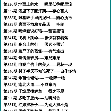
第336期 地面上的水-----哪里低往哪里流
第337期 酒里下了蒙汗药-----存心害人
第338期 雕塑匠手里的泥巴-----随心所欲
第339期 磨面不放粮食品店-----空转
第340期 喝蜂糖说好话-----甜言蜜语
第341期 飞机上跳伞-----很快就有着落
第342期 高台上的灯-----照远不照近
第343期 盖严了的蒸笼-----有气难出
第344期 哥俩坐班房-----难兄难弟
第345期 电视广告上的美人-----昙花一现
第346期 哭了半天不知谁死了-----自作多情
第347期 禾苗怕蝼蛄----- 一物降一物
第348期 南北大道-----不成东西
第349期 干塘里摸鲤鱼-----得之不易
第350期 多吃了肥肉-----油嘴滑舌
第351期 红娘挨板子-----为别人担不是