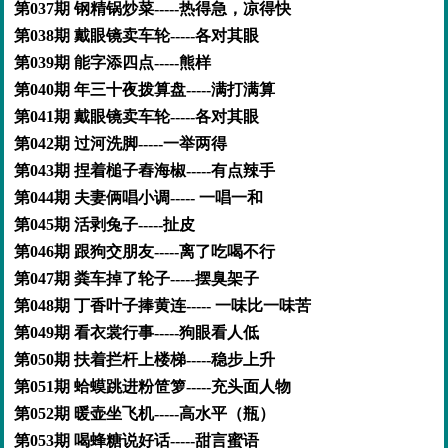
第037期 钢精锅炒菜-----热得急，凉得快
第038期 戴眼镜卖车轮-----各对其眼
第039期 能字添四点-----熊样
第040期 年三十夜拨算盘-----满打满算
第041期 戴眼镜卖车轮-----各对其眼
第042期 过河洗脚-----一举两得
第043期 捏着槌子舂海椒-----有点辣手
第044期 夫妻俩唱小调----- 一唱一和
第045期 活剥兔子-----扯皮
第046期 跟狗交朋友-----离了吃喝不行
第047期 粪车掉了轮子-----摆臭架子
第048期 丁香叶子捧黄连----- 一味比一味苦
第049期 看衣裳行事-----狗眼看人低
第050期 扶着拦杆上楼梯-----稳步上升
第051期 蛤蟆跳进粉笸箩-----充头面人物
第052期 暖壶坐飞机-----高水平（瓶）
第053期 喝蜂糖说好话-----甜言蜜语