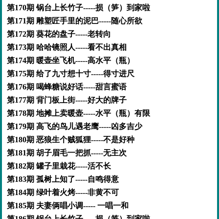
第170期 锅台上长竹子-----损（笋）到家啦
第171期 雕塑匠手里的泥巴-----随心所欲
第172期 葵花的盘子-----老转向
第173期 哈哈镜照人-----看不出真相
第174期 暖壶坐飞机-----高水平（瓶）
第175期 给了九寸想十寸-----得寸进尺
第176期 喝蜂糖说好话-----甜言蜜语
第177期 背门板上街-----好大的牌子
第178期 地摊上卖暖壶-----水平（瓶）有限
第179期 高飞的鸟儿遇老鹰-----凶多吉少
第180期 恶狼生个贼狐狸-----不是好种
第181期 胡子眉毛一把抓-----无主次
第182期 罐子里栽花-----活不长
第183期 孤树上知了-----自鸣得意
第184期 绿叶着火烤-----非黄不可
第185期 夫妻俩唱小调----- 一唱一和
第186期 锅台上长竹子-----损（笋）到家啦