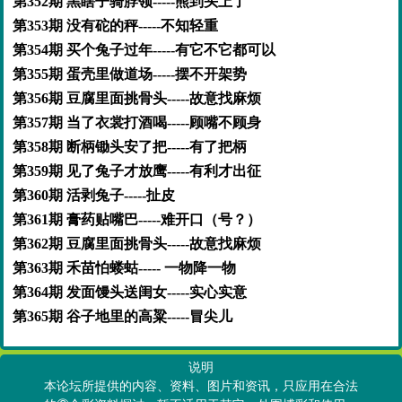
第352期 黑瞎子骑脖领-----熊到头上了
第353期 没有砣的秤-----不知轻重
第354期 买个兔子过年-----有它不它都可以
第355期 蛋壳里做道场-----摆不开架势
第356期 豆腐里面挑骨头-----故意找麻烦
第357期 当了衣裳打酒喝-----顾嘴不顾身
第358期 断柄锄头安了把-----有了把柄
第359期 见了兔子才放鹰-----有利才出征
第360期 活剥兔子-----扯皮
第361期 膏药贴嘴巴-----难开口（号？）
第362期 豆腐里面挑骨头-----故意找麻烦
第363期 禾苗怕蝼蛄----- 一物降一物
第364期 发面馒头送闺女-----实心实意
第365期 谷子地里的高粱-----冒尖儿
说明
本论坛所提供的内容、资料、图片和资讯，只应用在合法