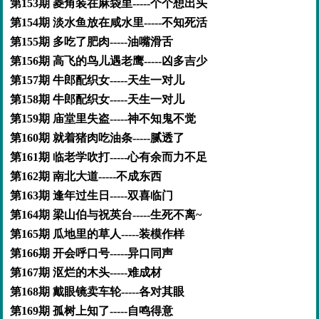
第153期 菱角装在麻袋里-----个个想出头
第154期 淡水鱼放在咸水里-----不知死活
第155期 多吃了肥肉-----油嘴滑舌
第156期 高飞的鸟儿遇老鹰-----凶多吉少
第157期 牛郎配织女-----天生一对儿
第158期 牛郎配织女-----天生一对儿
第159期 庙堂里失盗-----神不知鬼不觉
第160期 就着猪肉吃油条-----腻透了
第161期 临老学吹打-----心有余而力不足
第162期 南北大道-----不成东西
第163期 逢年过生日-----双喜临门
第164期 梁山伯与祝英台-----生死不离~
第165期 瓜地里的草人-----装模作样
第166期 开会呼口号-----异口同声
第167期 沤烂的木头-----难成材
第168期 戴眼镜卖车轮-----各对其眼
第169期 孤树上知了-----自鸣得意