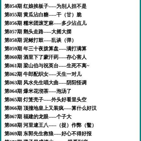
第054期 红娘挨板子-----为别人担不是
第055期 黄瓜沾白糖-----干（甘）脆
第056期 糯米团滚芝麻-----多少沾点儿
第057期 鹅头走路-----大摇大摆
第058期 泥鳅打鼓-----乱谈（弹）
第059期 年三十夜拨算盘-----满打满算
第060期 酒里下了蒙汗药-----存心害人
第061期 梁山伯与祝英台-----生死不离~
第062期 牛郎配织女-----天生一对儿
第063期 风水先生唱大曲-----阴阳怪调
第064期 爆米花沏茶-----泡汤了
第065期 灯笼壳子-----外头好看里头空
第066期 顶撞地皇上又装疯-----算什么好汉
第067期 福建的龙眼-----个子大
第068期 河里逮王八-----（捉）作弊（鳖）
第069期 东郭先生救狼-----好心不得好报