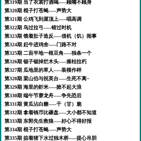
第319期 当了衣裳打酒喝-----顾嘴不顾身
第320期 棍子打苍蝇-----声势大
第321期 公鸡飞到屋顶上-----唱高调
第322期 鸟过拉弓-----错过时机
第323期 饿着肚子造反-----借机（饥）闹事
第324期 赶牛进鸡舍-----门路不对
第325期 二亩半地一根豆角-----独条一个
第326期 锯子锯掉烂木头-----摧枯拉朽
第327期 瓜地里的草人-----装模作样
第328期 梁山伯与祝英台-----生死不离~
第329期 海里的虾米-----掀不起大浪
第330期 端午节赛龙舟-----争先恐后
第331期 黄瓜沾白糖-----干（甘）脆
第332期 拿着钱币比碾盘-----大小都不知道
第333期 东郭先生救狼-----好心不得好报
第334期 棍子打苍蝇-----声势大
第335期 掂着猪下水过独木桥-----提心吊胆