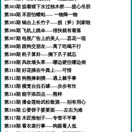
第303期 掂着猪下水过独木桥-----提心吊胆
第304期 禾苗怕蝼蛄----- 一物降一物
第305期 锅台上长竹子-----损（笋）到家啦
第306期 飞机上跳伞-----很快就有着落
第307期 电视广告上的美人-----昙花一现
第308期 跟狗交朋友-----离了吃喝不行
第309期 耗子算卦-----搁下爪子就忘
第310期 风吹墙头草-----哪边硬往哪边倒
第311期 好花插在牛粪上-----可惜
第312期 狗熊捧刺猬-----遇上棘手事
第313期 横笼台拉石磙-----步步有坎
第314期 能字添四点-----熊样
第315期 潘金莲给武松敬酒-----别有用心
第316期 公要饼子婆要面------左右为难
第317期 木匠推刨子-----专管不平事
第318期 看衣裳行事-----狗眼看人低