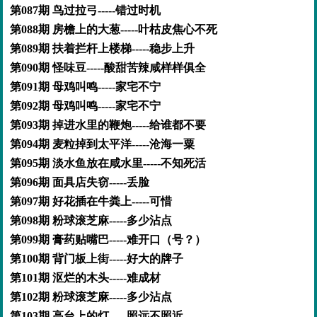
第087期 鸟过拉弓-----错过时机
第088期 房檐上的大葱-----叶枯皮焦心不死
第089期 扶着拦杆上楼梯-----稳步上升
第090期 怪味豆-----酸甜苦辣咸样样俱全
第091期 母鸡叫鸣-----家宅不宁
第092期 母鸡叫鸣-----家宅不宁
第093期 掉进水里的鞭炮-----给谁都不要
第094期 麦粒掉到太平洋-----沧海一粟
第095期 淡水鱼放在咸水里-----不知死活
第096期 面具店失窃-----丢脸
第097期 好花插在牛粪上-----可惜
第098期 粉球滚芝麻-----多少沾点
第099期 膏药贴嘴巴-----难开口（号？）
第100期 背门板上街-----好大的牌子
第101期 沤烂的木头-----难成材
第102期 粉球滚芝麻-----多少沾点
第103期 高台上的灯-----照远不照近