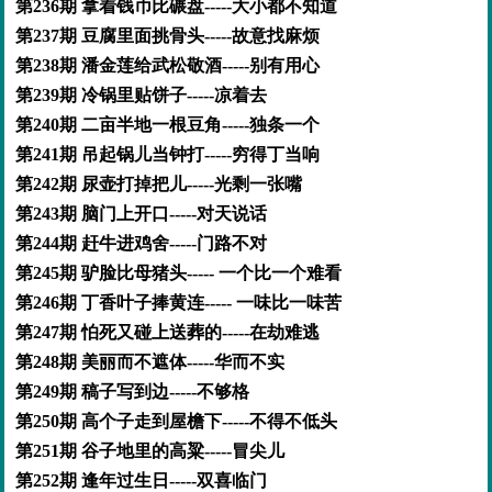
第236期 拿着钱币比碾盘-----大小都不知道
第237期 豆腐里面挑骨头-----故意找麻烦
第238期 潘金莲给武松敬酒-----别有用心
第239期 冷锅里贴饼子-----凉着去
第240期 二亩半地一根豆角-----独条一个
第241期 吊起锅儿当钟打-----穷得丁当响
第242期 尿壶打掉把儿-----光剩一张嘴
第243期 脑门上开口-----对天说话
第244期 赶牛进鸡舍-----门路不对
第245期 驴脸比母猪头----- 一个比一个难看
第246期 丁香叶子捧黄连----- 一味比一味苦
第247期 怕死又碰上送葬的-----在劫难逃
第248期 美丽而不遮体-----华而不实
第249期 稿子写到边-----不够格
第250期 高个子走到屋檐下-----不得不低头
第251期 谷子地里的高粱-----冒尖儿
第252期 逢年过生日-----双喜临门