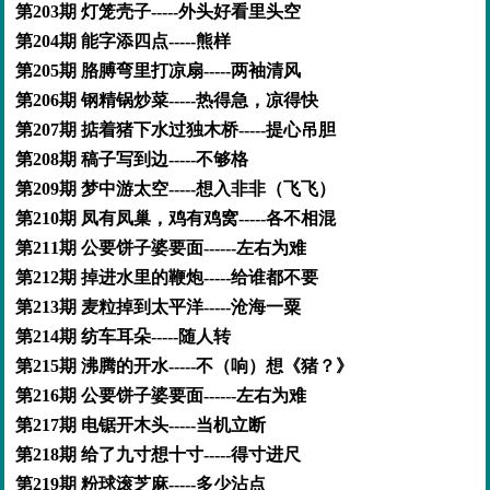
第203期 灯笼壳子-----外头好看里头空
第204期 能字添四点-----熊样
第205期 胳膊弯里打凉扇-----两袖清风
第206期 钢精锅炒菜-----热得急，凉得快
第207期 掂着猪下水过独木桥-----提心吊胆
第208期 稿子写到边-----不够格
第209期 梦中游太空-----想入非非（飞飞）
第210期 凤有凤巢，鸡有鸡窝-----各不相混
第211期 公要饼子婆要面------左右为难
第212期 掉进水里的鞭炮-----给谁都不要
第213期 麦粒掉到太平洋-----沧海一粟
第214期 纺车耳朵-----随人转
第215期 沸腾的开水-----不（响）想《猪？》
第216期 公要饼子婆要面------左右为难
第217期 电锯开木头-----当机立断
第218期 给了九寸想十寸-----得寸进尺
第219期 粉球滚芝麻-----多少沾点