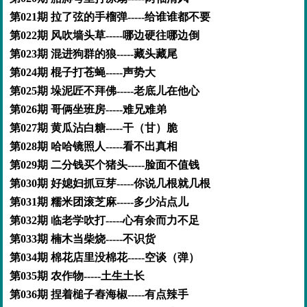
第021期 拉了弦的手榴弹-----给谁谁都不要
第022期 风吹墙头草-----哪边硬往哪边倒
第023期 混进狗群的狼-----藏头藏尾
第024期 棍子打苍蝇-----声势大
第025期 垛泥匠不拜佛-----老底儿在他心
第026期 哥俩坐班房-----难兄难弟
第027期 黄瓜沾白糖-----干（甘）脆
第028期 哈哈镜照人-----看不出真相
第029期 二分钱买个猪头-----脸面不值钱
第030期 好媳妇抓豆芽-----你说几根就几根
第031期 糯米团滚芝麻-----多少沾点儿
第032期 临老学吹打-----心有余而力不足
第033期 楠木当柴烧-----不识货
第034期 棉花店里没棉花-----空谈（弹）
第035期 农作物-----土生土长
第036期 捏着槌子舂海椒-----有点辣手