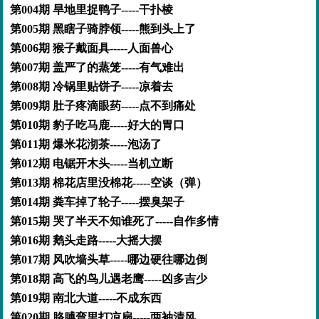
第004期 旱地里捉鸭子-----干扑棱
第005期 黑瞎子骑脖领-----熊到头上了
第006期 猴子戴面具-----人面兽心
第007期 盖严了的蒸笼-----有气难出
第008期 冷锅里贴饼子-----凉着去
第009期 肚子疼滴眼药-----点不到痛处
第010期 豹子吃马鹿-----好大的胃口
第011期 爆米花沏茶-----泡汤了
第012期 电锯开木头-----当机立断
第013期 棉花店里没棉花-----空谈（弹）
第014期 粪车掉了轮子-----摆臭架子
第015期 哭了半天不知谁死了-----自作多情
第016期 鹅头走路-----大摇大摆
第017期 风吹墙头草-----哪边硬往哪边倒
第018期 高飞的鸟儿遇老鹰-----凶多吉少
第019期 南北大道-----不成东西
第020期 胳膊弯里打凉扇-----两袖清风