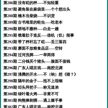
第286期 没有砣的秤-----不知轻重
第287期 菱角装在麻袋里-----个个想出头
第288期 楠木当柴烧-----不识货
第289期 古书堆里的蛀虫-----吃老本
第290期 耕地不撒种-----白走一趟
第291期 饿着肚子造反-----借机（饥）闹事
第292期 带了秤杆忘了砣-----丢三落四
第293期 磨面不放粮食品店-----空转
第294期 过河洗脚-----一举两得
第295期 二分钱买个猪头-----脸面不值钱
第296期 广东人唱京戏-----南腔北调
第297期 沸腾的开水-----不（响）想《猪？》
第298期 隔年的金子-----抵不上现铜
第299期 叩头拜把子-----称兄道弟
第300期 绿叶着火烤-----非黄不可
第301期 狗熊捧刺猬-----遇上棘手事
第302期 广东人唱京戏-----南腔北调