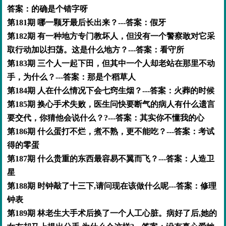
答案：的确是个错字呀
第181期 哪一颗牙最后长出来？---答案：假牙
第182期 有一种地方专门教坏人，但没有一个警察敢对它采
取行动加以扫荡。这是什么地方？---答案：看守所
第183期 三个人一起下田，但其中一个人却老站在那里不动
手，为什么？---答案：那是个稻草人
第184期 人在什么情况下会七窍生烟？---答案：火葬的时候
第185期 换心手术失败，医生问快要断气的病人有什么遗言
要交代，你猜他会说什么？?---答案：其实你不懂我的心
第186期 什么蛋打不烂，煮不熟，更不能吃？---答案：考试
得的零蛋
第187期 什么贵重的东西最容易不翼而飞？---答案：人造卫
星
第188期 时钟敲了十三下,请问现在该做什么呢---答案：修理
钟表
第189期 林老生大手术后换了一个人工心脏。病好了后,她的