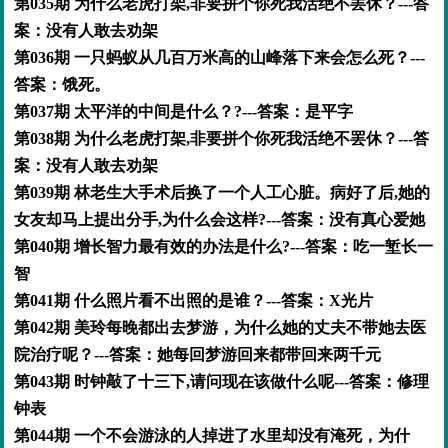
第035期 为什么老虎打架,非要拼个你死我活绝不罢休？---答
案：没有人敢去劝架
第036期 一只蚂蚁从几百万米高的山峰落下来会怎么死？---
答案：饿死。
第037期 太平洋的中间是什么？?---答案：是平字
第038期 为什么老虎打架,非要拼个你死我活绝不罢休？---答
案：没有人敢去劝架
第039期 林老生大手术后换了一个人工心脏。病好了后,她的
女友却马上提出分手,为什么会这样?---答案：没有真心爱她
第040期 增长智力最有效的办法是什么?---答案：吃一堑长一
智
第041期 什么照片看不出照的是谁？---答案：X光片
第042期 美玲每晚都出去梦游，为什么她的丈夫不带她去医
院治疗呢？---答案：她每回梦游回来都带回来两千元
第043期 时钟敲了十三下,请问现在该做什么呢---答案：修理
钟表
第044期 一个不会游泳的人掉进了水里却没有淹死，为什