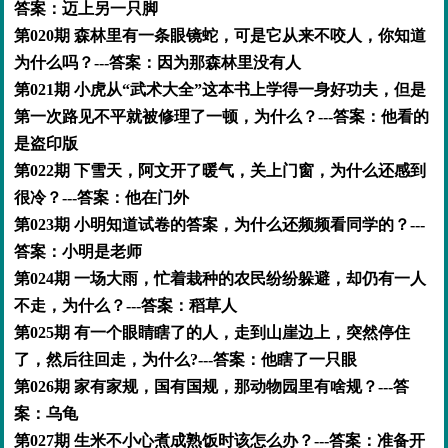
答案：迈上另一只脚
第020期 森林里有一条眼镜蛇，可是它从来不咬人，你知道
为什么吗？---答案：因为那森林里没有人
第021期 小虎从“武术大全”这本书上学得一身好功夫，但是
第一次路见不平就被修理了一顿，为什么？---答案：他看的
是盗印版
第022期 下雪天，阿文开了暖气，关上门窗，为什么还感到
很冷？---答案：他在门外
第023期 小明知道试卷的答案，为什么还频频看同学的？---
答案：小明是老师
第024期 一场大雨，忙着栽种的农民纷纷躲避，却仍有一人
不走，为什么？---答案：稻草人
第025期 有一个眼睛瞎了的人，走到山崖边上，突然停住
了，然后往回走，为什么?---答案：他瞎了一只眼
第026期 家有家规，国有国规，那动物园里有啥规？---答
案：乌龟
第027期 生米不小心煮成熟饭时该怎么办？---答案：准备开