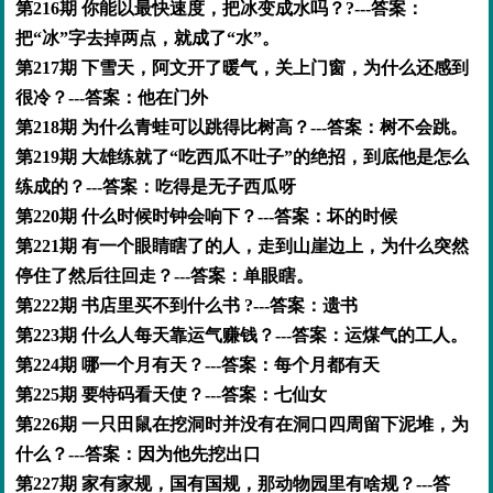
第216期 你能以最快速度，把冰变成水吗？?---答案：
把“冰”字去掉两点，就成了“水”。
第217期 下雪天，阿文开了暖气，关上门窗，为什么还感到
很冷？---答案：他在门外
第218期 为什么青蛙可以跳得比树高？---答案：树不会跳。
第219期 大雄练就了“吃西瓜不吐子”的绝招，到底他是怎么
练成的？---答案：吃得是无子西瓜呀
第220期 什么时候时钟会响下？---答案：坏的时候
第221期 有一个眼睛瞎了的人，走到山崖边上，为什么突然
停住了然后往回走？---答案：单眼瞎。
第222期 书店里买不到什么书 ?---答案：遗书
第223期 什么人每天靠运气赚钱？---答案：运煤气的工人。
第224期 哪一个月有天？---答案：每个月都有天
第225期 要特码看天使？---答案：七仙女
第226期 一只田鼠在挖洞时并没有在洞口四周留下泥堆，为
什么？---答案：因为他先挖出口
第227期 家有家规，国有国规，那动物园里有啥规？---答