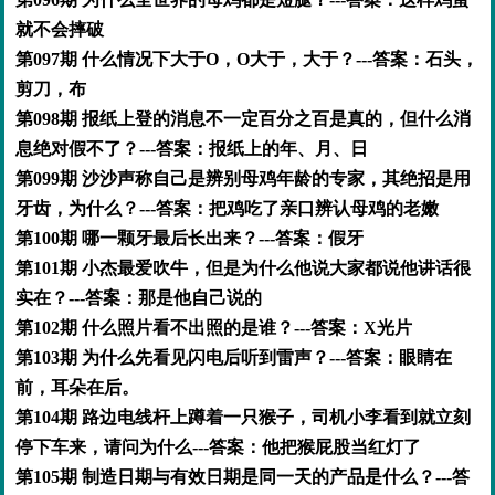
就不会摔破
第097期 什么情况下大于O，O大于，大于？---答案：石头，
剪刀，布
第098期 报纸上登的消息不一定百分之百是真的，但什么消
息绝对假不了？---答案：报纸上的年、月、日
第099期 沙沙声称自己是辨别母鸡年龄的专家，其绝招是用
牙齿，为什么？---答案：把鸡吃了亲口辨认母鸡的老嫩
第100期 哪一颗牙最后长出来？---答案：假牙
第101期 小杰最爱吹牛，但是为什么他说大家都说他讲话很
实在？---答案：那是他自己说的
第102期 什么照片看不出照的是谁？---答案：X光片
第103期 为什么先看见闪电后听到雷声？---答案：眼睛在
前，耳朵在后。
第104期 路边电线杆上蹲着一只猴子，司机小李看到就立刻
停下车来，请问为什么---答案：他把猴屁股当红灯了
第105期 制造日期与有效日期是同一天的产品是什么？---答