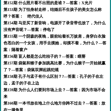
第152期 什么照片看不出照的是谁？---答案：X光片
第153期 为了怕身材走样，结婚后不生孩子的美女怎么称
呼？答案： 绝代佳人
第154期 马亚买了新音响，电源开了录音带也放了，为什么
没有声音呢？---答案：停电了
第155期 一个阴森的夜晚，眼前站着长万披肩，身穿白衣脸
色苍白的一个女孩，用手去摸她，却摸不着，为什么？---答
案：隔着窗户
第156期 盲人都是怎么吃桔子的？---答案：瞎掰
第157期 袋鼠和猴子参加跳高比赛，为什么猴子一开始就赢
了？---答案：袋鼠双脚起跳犯规
第158期 孔子与孟子有什么区别？?---答案：孔子的子在左
边，孟子的子在上边
第159期 为什么人们要到市场上去？---答案：因为市场不会
来
第160期 一本书放在地上什么地方你跨不过去？---答案：放
在一墙角里