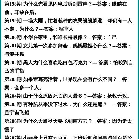
第198期 为什么先看见闪电后听到雷声？---答案：眼睛在
前，耳朵在后。
第199期 一场大雨，忙着栽种的农民纷纷躲避，却仍有一人
不走，为什么？---答案：稻草人
第200期 小华在家里，和谁长得最像？---答案：自己
第201期 女儿第一次参加舞会，妈妈最担心什么？---答案：
与狼共舞
第202期 黑人为什么喜欢吃白色巧克力？--- 答案：怕咬到自
己的手指
第203期 如果诸葛亮活着，世界现在会有什么不同？---答
案：会多一个人。
第204期 由于什么原因死亡的人最多？---答案：抢救无效。
第205期 有种船从来没下过水，为什么还是船？ ---答案：
是宇宙飞船
第206期 为什么大雁秋天要飞到南方去？---答案：因为走太
慢了
第207期 小丽身上只有五百元，下班后却和同事跑到百货公