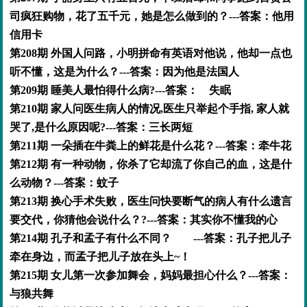
司疯狂购物，花了五千元，她是怎么做到的？---答案：他用
信用卡
第208期 外国人问路，小明拼命有英语对他说，他却一点也
听不懂，这是为什么？---答案：因为他是法国人
第209期 睡美人最怕得什么病?---答案： 失眠
第210期 家人问医生病人的情况,医生只举起个手指, 家人就
哭了,是什么原因呢?---答案：三长两短
第211期 一朵插在牛粪上的鲜花是什么花？---答案：牵牛花
第212期 有一种动物，你杀了它却流了你自己的血，这是什
么动物？---答案：蚊子
第213期 换心手术失败，医生问快要断气的病人有什么遗言
要交代，你猜他会说什么？?---答案：其实你不懂我的心
第214期 孔子和孟子有什么不同？ ---答案：孔子把儿子
牵在身边，而孟子把儿子放在头上~！
第215期 女儿第一次参加舞会，妈妈最担心什么？---答案：
与狼共舞