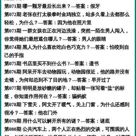
第071期 哪一颗牙最后长出来？---答案：假牙
第072期 老张在打太极拳时金鸡独立，站多久看上去都那么
轻松，为什么？---答案：因为他在照片里
第073期 一群女孩在正在河边洗澡，突然一陌生男人闯入，
你觉得她们最想遮住哪儿？---答案：男人的眼睛
第074期 黑人为什么喜欢吃白色巧克力？---答案：怕咬到自
己的手指
第075期 书店里买不到什么书 ?---答案：遗书
第076期 阿呆开车去动物园玩，动物园很近，他的路并没有
走错，为何却总到不了目的地？---答案：早开过了
第077期 明明是放砂糖的罐子，却贴着一张写着“盐”的标
签，你知道作用何在？---答案：骗蚂蚁
第078期 下雪天，阿文开了暖气，关上门窗，为什么还感到
很冷？---答案：他在门外
第079期 用什么可以解开所有的谜？---答案：谜底
第080期 公共汽车上，两个人正在热烈的交谈，可围观的人