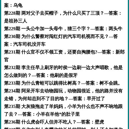
案：乌龟
第228期 两对父子去买帽子，为什么只买了三顶？---答案：
是祖孙三人
第229期 一头公牛加一头母牛，猜三个字？---答案：两头牛
第230期 为什么警察对闯红灯的汽车司机视而不见？---答
案：汽车司机没开车
第231期 什么官不仅不领工资，还要自掏腰包?---答案：新郎
官
第232期 李主任早上刷牙的时侯一边刷一边大声唱歌，他是
怎么做到的？---答案：他刷的是假牙
第233期 为什么青蛙可以跳得比树高？---答案：树不会跳。
第234期 阿呆开车去动物园玩，动物园很近，他的路并没有
走错，为何却总到不了目的地？---答案：早开过了
第235期 大灰狼拖走了羊妈妈，小羊为什么也不声不响地跟
了去？---答案：小羊在羊他*的肚子里
第236期 什么虎会吓人但并不吃人？---答案：壁虎