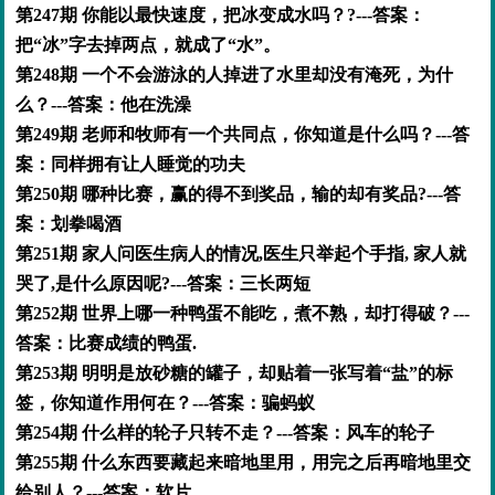
第247期 你能以最快速度，把冰变成水吗？?---答案：
把“冰”字去掉两点，就成了“水”。
第248期 一个不会游泳的人掉进了水里却没有淹死，为什
么？---答案：他在洗澡
第249期 老师和牧师有一个共同点，你知道是什么吗？---答
案：同样拥有让人睡觉的功夫
第250期 哪种比赛，赢的得不到奖品，输的却有奖品?---答
案：划拳喝酒
第251期 家人问医生病人的情况,医生只举起个手指, 家人就
哭了,是什么原因呢?---答案：三长两短
第252期 世界上哪一种鸭蛋不能吃，煮不熟，却打得破？---
答案：比赛成绩的鸭蛋.
第253期 明明是放砂糖的罐子，却贴着一张写着“盐”的标
签，你知道作用何在？---答案：骗蚂蚁
第254期 什么样的轮子只转不走？---答案：风车的轮子
第255期 什么东西要藏起来暗地里用，用完之后再暗地里交
给别人？---答案：软片