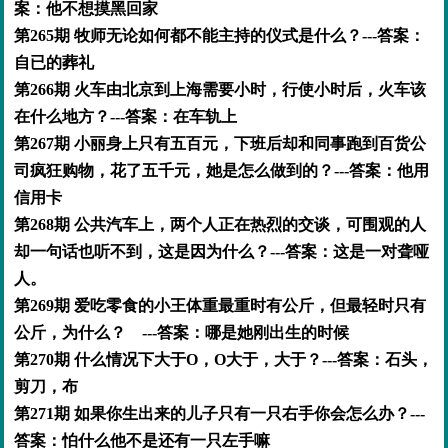
案：他不想摸黑回家
第265期 牧师无论如何都不能主持的仪式是什么？---答案：
自已的葬礼
第266期 火车由北京到上海需要小时，行使小时后，火车该
在什么地方？---答案：在车轨上
第267期 小丽身上只有五百元，下班后却和同事跑到百货公
司疯狂购物，花了五千元，她是怎么做到的？---答案：他用
信用卡
第268期 公共汽车上，两个人正在热烈的交谈，可围观的人
却一句话也听不到，这是因为什么？---答案：这是一对聋哑
人。
第269期 爱吃零食的小王体重最重时有公斤，但最轻时只有
公斤，为什么？ ---答案：哪是她刚出生的时候
第270期 什么情况下大于O，O大于，大于？---答案：石头，
剪刀，布
第271期 如果你生出来的儿子只有一只右手你会怎么办？---
答案：怕什么他不是还有一只左手嘛