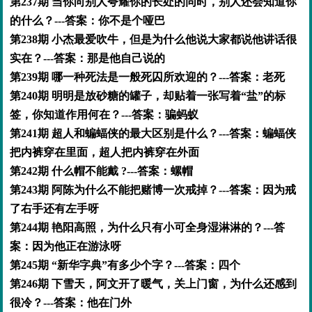
第237期 当你向别人夸耀你的长处的同时，别人还会知道你
的什么？---答案：你不是个哑巴
第238期 小杰最爱吹牛，但是为什么他说大家都说他讲话很
实在？---答案：那是他自己说的
第239期 哪一种死法是一般死囚所欢迎的？---答案：老死
第240期 明明是放砂糖的罐子，却贴着一张写着“盐”的标
签，你知道作用何在？---答案：骗蚂蚁
第241期 超人和蝙蝠侠的最大区别是什么？---答案：蝙蝠侠
把内裤穿在里面，超人把内裤穿在外面
第242期 什么帽不能戴 ?---答案：螺帽
第243期 阿陈为什么不能把赌博一次戒掉？---答案：因为戒
了右手还有左手呀
第244期 艳阳高照，为什么只有小可全身湿淋淋的？---答
案：因为他正在游泳呀
第245期 “新华字典”有多少个字？---答案：四个
第246期 下雪天，阿文开了暖气，关上门窗，为什么还感到
很冷？---答案：他在门外