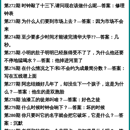
第272期 时钟敲了十三下,请问现在该做什么呢---答案：修理
钟表
第273期 为什么人们要到市场上去？---答案：因为市场不会
来
第274期 至少要多少时间才能读完清华大学??---答案：几
秒。
第275期 小明的肚子明明已经胀得受不了了，为什么他还要
不停地猛喝水？---答案：他掉进河里了
第276期 在什么情况之下/和/不会约为成最简分数？---答案：
写在五线谱上面
第277期 阿忠结婚好几年了，却没生下一个孩子，这是为什
么？---答案：他生的是双胞胎
第278期 油漆工的徒弟叫啥？---答案：好色之徒
第279期 什么时候时钟会响下？---答案：坏的时候
第280期 你只要叫它的名字就会把它破坏，它是什么？---答
案：沉默