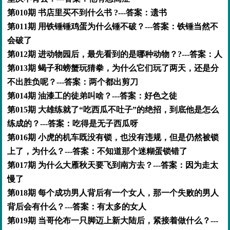
第010期 书店里买不到什么书 ?---答案：遗书
第011期 用铁锤锤鸡蛋为什么锤不破？---答案：铁锤当然不
会破了
第012期 进动物园后，最先看到的是哪种动物？?---答案：人
第013期 蝎子和螃蟹玩猜拳，为什么它们玩了两天，还是分
不出胜负呢？---答案：两个都出剪刀
第014期 油漆工的徒弟叫啥？---答案：好色之徒
第015期 大雄练就了“吃西瓜不吐子”的绝招，到底他是怎么
练成的？---答案：吃得是无子西瓜呀
第016期 小虎的机车既没有锁，也没有违规，但是仍然被锁
上了，为什么？---答案：不知道那个迷糊蛋锁错了
第017期 为什么大雁秋天要飞到南方去？---答案：因为走太
慢了
第018期 每个成功男人背后有一个女人，那一个失败的男人
背后会有什么？---答案：有太多的女人
第019期 当哥伦布一只脚迈上新大陆后，紧接着做什么？---