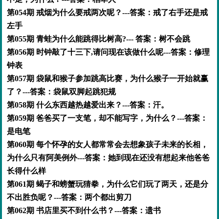
第054期 戒烟为什么要戒两次呢？---答案：戒了右手还是戒
左手
第055期 青蛙为什么能跳得比树高?--- 答案：树不会跳
第056期 时钟敲了十三下,请问现在该做什么呢---答案：修理
钟表
第057期 袋鼠和猴子参加跳高比赛，为什么猴子一开始就赢
了？---答案：袋鼠双脚起跳犯规
第058期 什么东西越热越爱出来？---答案：汗。
第059期 爸爸买了一支笔，却不能写字，为什么？---答案：
是电笔
第060期 每个怀孕的女人都常常会去想象孩子未来的长相，
为什么只有阿美例外---答案：她到现在还没有想起来他爸爸
长得什么样
第061期 蝎子和螃蟹玩猜拳，为什么它们玩了两天，还是分
不出胜负呢？---答案：两个都出剪刀
第062期 书店里买不到什么书？---答案：遗书