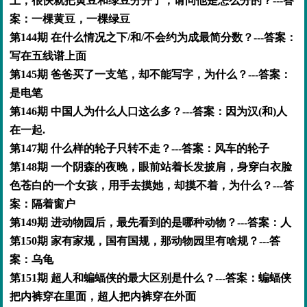
上，很快就把黄豆和绿豆分开了，请问他是怎么分的？---答
案：一棵黄豆，一棵绿豆
第144期 在什么情况之下/和/不会约为成最简分数？---答案：
写在五线谱上面
第145期 爸爸买了一支笔，却不能写字，为什么？---答案：
是电笔
第146期 中国人为什么人口这么多？---答案：因为汉(和)人
在一起.
第147期 什么样的轮子只转不走？---答案：风车的轮子
第148期 一个阴森的夜晚，眼前站着长发披肩，身穿白衣脸
色苍白的一个女孩，用手去摸她，却摸不着，为什么？---答
案：隔着窗户
第149期 进动物园后，最先看到的是哪种动物？---答案：人
第150期 家有家规，国有国规，那动物园里有啥规？---答
案：乌龟
第151期 超人和蝙蝠侠的最大区别是什么？---答案：蝙蝠侠
把内裤穿在里面，超人把内裤穿在外面