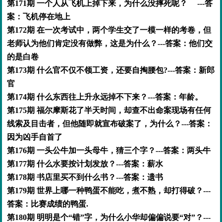
第171期 一个人从飞机上掉下来，为什么没摔死呢？ ---答
案：飞机停在地上
第172期 在一次考试中，两个学生交了一模一样的考卷，但
老师认为他们肯定没有做弊，这是为什么？---答案：他们交
的是白卷
第173期 什么官不仅不领工资，还要自掏腰包?---答案：新郎
官
第174期 什么东西往上升永远掉不下来？---答案：年龄。
第175期 福尔摩斯花了半天时间，却查不出命案现场有任何
线索及目击者，但他随即就宣布破案了，为什么？---答案：
因为凶手自首了
第176期 一头公牛加一头母牛，猜三个字？---答案：两头牛
第177期 什么水要按计划发放？---答案：薪水
第178期 书店里买不到什么书？---答案：遗书
第179期 世界上哪一种鸭蛋不能吃，煮不熟，却打得破？---
答案：比赛成绩的鸭蛋.
第180期 明明是个“错”字，为什么小华却偏偏说要“对”？---