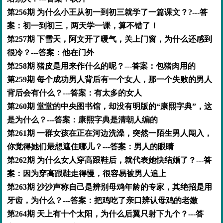
第256期 为什么小王从初一到初三就学了一篇课文？?---答
案：初一到初三，两天学一课，算不错了！
第257期 下雪天，阿文开了暖气，关上门窗，为什么还感到
很冷？---答案：他在门外
第258期 猪皮是用来作什么的呢？---答案：包猪肉用的
第259期 每个成功男人背后有一个女人，那一个失败的男人
背后会有什么？---答案：有太多的女人
第260期 堂堂的中央图书馆，却没有明版的“康熙字典”，这
是为什么？---答案：康熙字典是清朝人编的
第261期 一群女孩在正在河边洗澡，突然一陌生男人闯入，
你觉得她们最想遮住哪儿？---答案：男人的眼睛
第262期 为什么女人穿高跟鞋后，就代表她快结婚了？---答
案：因为穿高跟鞋走得慢，很容易被男人追上
第263期 沙沙声称自己是辨别母鸡年龄的专家，其绝招是用
牙齿，为什么？---答案：把鸡吃了亲口辨认母鸡的老嫩
第264期 天上有十个太阳，为什么后翼只射下九个？---答