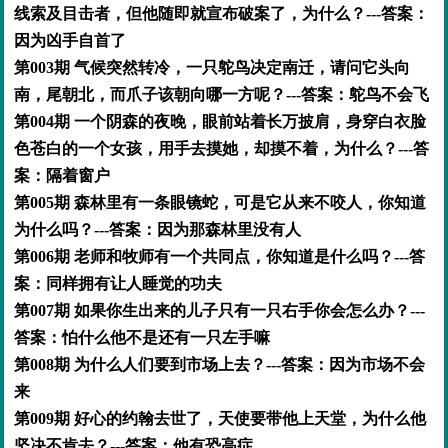
线索及目击者，但他随即就宣布破案了，为什么？---答案：
因为凶手自首了
第003期 气候突然转冷，一只鸵鸟决定南迁，请问它头向
南，尾朝北，而爪子该朝向哪一方呢？---答案：鸵鸟不会飞
第004期 一个阴森的夜晚，眼前站着长万披肩，身穿白衣脸
色苍白的一个女孩，用手去摸她，却摸不着，为什么？---答
案：隔着窗户
第005期 森林里有一条眼镜蛇，可是它从来不咬人，你知道
为什么吗？---答案：因为那森林里没有人
第006期 老师和牧师有一个共同点，你知道是什么吗？---答
案：同样拥有让人睡觉的功夫
第007期 如果你生出来的儿子只有一只右手你会怎么办？---
答案：怕什么他不是还有一只左手嘛
第008期 为什么人们要到市场上去？---答案：因为市场不会
来
第009期 好心的约翰去世了，天使要带他上天堂，为什么他
坚决不肯去？---答案：他有恐高症