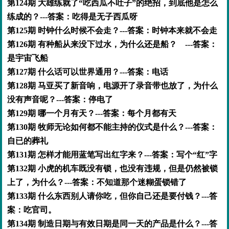
第124期 大雄练就了“吃西瓜不吐子”的绝招，到底他是怎么
练成的？---答案：吃得是无子西瓜呀
第125期 时钟什么时候不会走？---答案：时钟本来就不会走
第126期 有种船从来没下过水，为什么还是船？ ---答案：
是宇宙飞船
第127期 什么话可以世界通用？---答案：电话
第128期 马亚买了新音响，电源开了录音带也放了，为什么
没有声音呢？---答案：停电了
第129期 哪一个月有天？---答案：每个月都有天
第130期 牧师无论如何都不能主持的仪式是什么？---答案：
自已的葬礼
第131期 怎样才能用蓝笔写出红字来？---答案：写个“红”字
第132期 小虎的机车既没有锁，也没有违规，但是仍然被锁
上了，为什么？---答案：不知道那个迷糊蛋锁错了
第133期 什么东西别人请你吃，但你自己还是要付钱？---答
案：吃官司。
第134期 制造日期与有效日期是同一天的产品是什么？---答