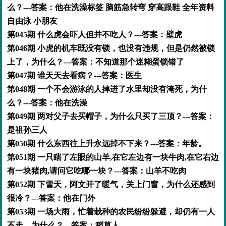
么？---答案：他在洗澡标签 脑筋急转弯 穿高跟鞋 全年资料
自由泳 小朋友
第045期 什么虎会吓人但并不吃人？---答案：壁虎
第046期 小虎的机车既没有锁，也没有违规，但是仍然被锁
上了，为什么？---答案：不知道那个迷糊蛋锁错了
第047期 谁天天去看病？---答案：医生
第048期 一个不会游泳的人掉进了水里却没有淹死，为什
么？---答案：他在洗澡
第049期 两对父子去买帽子，为什么只买了三顶？---答案：
是祖孙三人
第050期 什么东西往上升永远掉不下来？---答案：年龄。
第051期 一只瞎了左眼的山羊,在它左边有一块牛肉,在它右边
有一块猪肉,请问它吃哪一块？---答案：山羊不吃肉
第052期 下雪天，阿文开了暖气，关上门窗，为什么还感到
很冷？---答案：他在门外
第053期 一场大雨，忙着栽种的农民纷纷躲避，却仍有一人
不走，为什么？---答案：稻草人