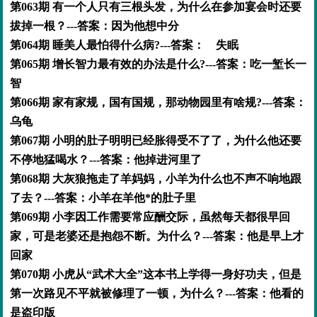
第063期 有一个人只有三根头发，为什么在参加宴会时还要
拔掉一根？---答案：因为他想中分
第064期 睡美人最怕得什么病?---答案： 失眠
第065期 增长智力最有效的办法是什么?---答案：吃一堑长一
智
第066期 家有家规，国有国规，那动物园里有啥规?---答案：
乌龟
第067期 小明的肚子明明已经胀得受不了了，为什么他还要
不停地猛喝水？---答案：他掉进河里了
第068期 大灰狼拖走了羊妈妈，小羊为什么也不声不响地跟
了去？---答案：小羊在羊他*的肚子里
第069期 小李因工作需要常应酬交际，虽然每天都很早回
家，可是老婆还是抱怨不断。为什么？---答案：他是早上才
回家
第070期 小虎从“武术大全”这本书上学得一身好功夫，但是
第一次路见不平就被修理了一顿，为什么？---答案：他看的
是盗印版