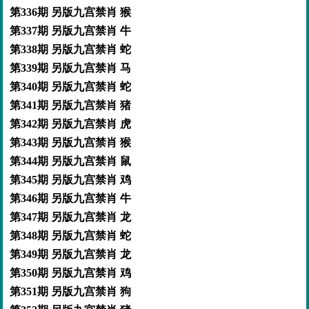
第336期 另版九宫禁肖 猴
第337期 另版九宫禁肖 牛
第338期 另版九宫禁肖 蛇
第339期 另版九宫禁肖 马
第340期 另版九宫禁肖 蛇
第341期 另版九宫禁肖 猪
第342期 另版九宫禁肖 虎
第343期 另版九宫禁肖 猴
第344期 另版九宫禁肖 鼠
第345期 另版九宫禁肖 鸡
第346期 另版九宫禁肖 牛
第347期 另版九宫禁肖 龙
第348期 另版九宫禁肖 蛇
第349期 另版九宫禁肖 龙
第350期 另版九宫禁肖 鸡
第351期 另版九宫禁肖 狗