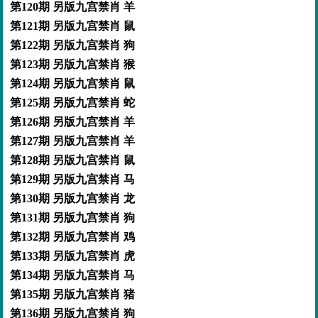
第120期 另版九宫禁肖 羊
第121期 另版九宫禁肖 鼠
第122期 另版九宫禁肖 狗
第123期 另版九宫禁肖 猴
第124期 另版九宫禁肖 鼠
第125期 另版九宫禁肖 蛇
第126期 另版九宫禁肖 羊
第127期 另版九宫禁肖 羊
第128期 另版九宫禁肖 鼠
第129期 另版九宫禁肖 马
第130期 另版九宫禁肖 龙
第131期 另版九宫禁肖 狗
第132期 另版九宫禁肖 鸡
第133期 另版九宫禁肖 虎
第134期 另版九宫禁肖 马
第135期 另版九宫禁肖 猪
第136期 另版九宫禁肖 狗