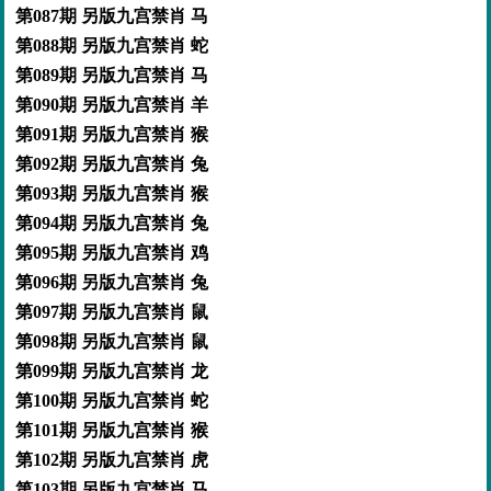
第087期 另版九宫禁肖 马
第088期 另版九宫禁肖 蛇
第089期 另版九宫禁肖 马
第090期 另版九宫禁肖 羊
第091期 另版九宫禁肖 猴
第092期 另版九宫禁肖 兔
第093期 另版九宫禁肖 猴
第094期 另版九宫禁肖 兔
第095期 另版九宫禁肖 鸡
第096期 另版九宫禁肖 兔
第097期 另版九宫禁肖 鼠
第098期 另版九宫禁肖 鼠
第099期 另版九宫禁肖 龙
第100期 另版九宫禁肖 蛇
第101期 另版九宫禁肖 猴
第102期 另版九宫禁肖 虎
第103期 另版九宫禁肖 马