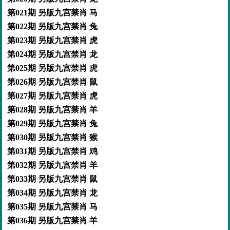
第021期 另版九宫禁肖 马
第022期 另版九宫禁肖 兔
第023期 另版九宫禁肖 虎
第024期 另版九宫禁肖 龙
第025期 另版九宫禁肖 虎
第026期 另版九宫禁肖 鼠
第027期 另版九宫禁肖 虎
第028期 另版九宫禁肖 羊
第029期 另版九宫禁肖 兔
第030期 另版九宫禁肖 猴
第031期 另版九宫禁肖 鸡
第032期 另版九宫禁肖 羊
第033期 另版九宫禁肖 鼠
第034期 另版九宫禁肖 龙
第035期 另版九宫禁肖 马
第036期 另版九宫禁肖 羊