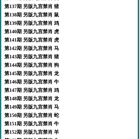
第137期 另版九宫禁肖 猪
第138期 另版九宫禁肖 鼠
第139期 另版九宫禁肖 鸡
第140期 另版九宫禁肖 虎
第141期 另版九宫禁肖 虎
第142期 另版九宫禁肖 马
第143期 另版九宫禁肖 猪
第144期 另版九宫禁肖 狗
第145期 另版九宫禁肖 龙
第146期 另版九宫禁肖 牛
第147期 另版九宫禁肖 鸡
第148期 另版九宫禁肖 龙
第149期 另版九宫禁肖 马
第150期 另版九宫禁肖 蛇
第151期 另版九宫禁肖 牛
第152期 另版九宫禁肖 羊