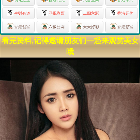
生财有道
亚视彩票
二四六彩
香港开奖
香港创富
六叔公网
天天好彩
香港彩富
看完资料,记得邀请朋友们一起来观赏美女
哦