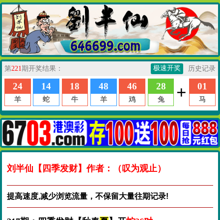
刘半仙
【四季发财】
作者：（叹为观止）
提高速度,减少浏览流量，不保留大量往期记录!