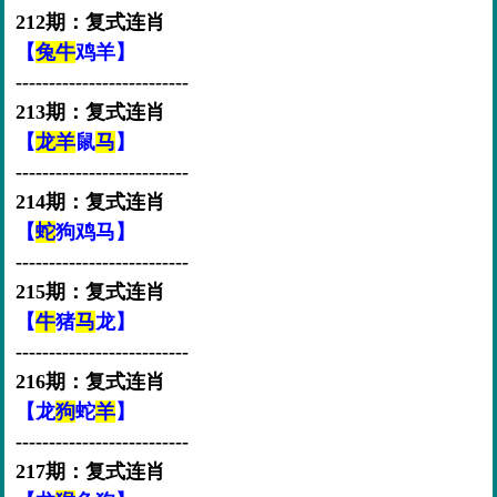
212期：复式连肖
【
兔牛
鸡羊】
--------------------------
213期：复式连肖
【
龙羊
鼠
马
】
--------------------------
214期：复式连肖
【
蛇
狗鸡马】
--------------------------
215期：复式连肖
【
牛
猪
马
龙】
--------------------------
216期：复式连肖
【龙
狗
蛇
羊
】
--------------------------
217期：复式连肖