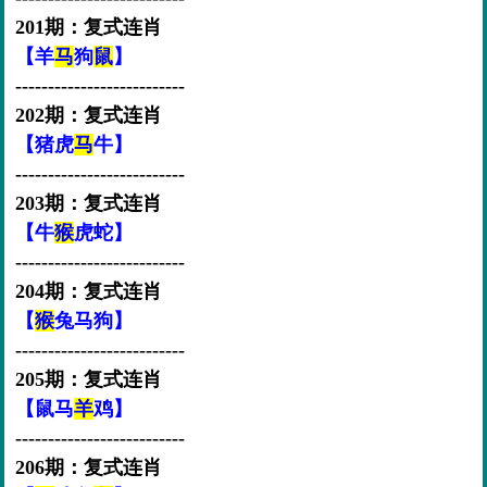
201期：复式连肖
【羊
马
狗
鼠
】
--------------------------
202期：复式连肖
【猪虎
马
牛】
--------------------------
203期：复式连肖
【牛
猴
虎蛇】
--------------------------
204期：复式连肖
【
猴
兔马狗】
--------------------------
205期：复式连肖
【鼠马
羊
鸡】
--------------------------
206期：复式连肖