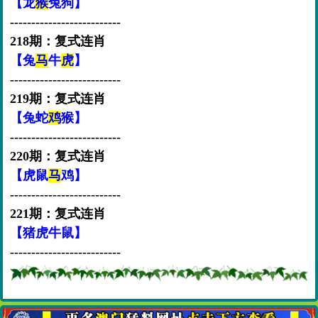
【龙
猴
兔狗】
--------------------------
218期：复式连肖
【兔
马
牛
虎
】
--------------------------
219期：复式连肖
【兔蛇
鸡
猴】
--------------------------
220期：复式连肖
【虎鼠
马
鸡】
--------------------------
221期：复式连肖
【猪虎牛鼠】
--------------------------