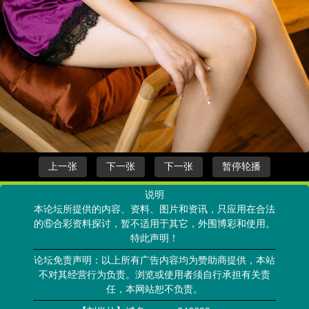
上一张
下一张
下一张
暂停轮播
说明
本论坛所提供的内容、资料、图片和资讯，只应用在合法
的⑥合彩资料探讨，暂不适用于其它，外围博彩和使用。
特此声明！
论坛免责声明：以上所有广告内容均为赞助商提供，本站
不对其经营行为负责。浏览或使用者须自行承担有关责
任，本网站恕不负责。