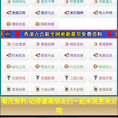
马经论坛
老夫子网
中彩堂网
天机老人
澳藏宝阁
澳洪七公
澳百顺网
奇人中特
澳铁算盘
报彩神童
六合资源
香港挂牌
特区总站
香港跑狗
旺角彩皇
香港马会
博发世家
凤凰信息
镇坛之宝
香港九龙
六合宝典
香港华人
生财有道
亚视彩票
二四六彩
香港开奖
香港创富
六叔公网
天天好彩
香港彩富
看完资料,记得邀请朋友们一起来观赏美女
哦