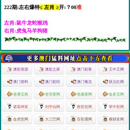
222期:左右爆特
≤ 左肖 ≥
开:？00
准
左肖:鼠牛龙蛇猴鸡
右肖:虎兔马羊狗猪
澳彩资源
澳彩之家
澳门彩客
王中王网
澳门资料
澳门彩经
澳门葡京
状元红网
港澳宝典
老管家网
老顽童网
金多宝网
诸葛神算
刘半仙网
救世祖网
掌中彩网
金虎堂网
大三巴网
百彩通网
横财富网